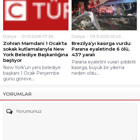
Dünya
01.01.2026 07:36
Dünya
09.11.2025 02:45
Zohran Mamdani 1 Ocak’ta
Brezilya’yı kasırga vurdu:
sokak kutlamalarıyla New
Parana eyaletinde 6 ölü,
York Belediye Başkanlığına
437 yaralı
başlıyor
Parana eyaletini vuran şiddetli
New York'un yeni belediye
kasırga, büyük bir yıkıma
başkanı 1 Ocak Perşembe
neden oldu....
günü göreve...
YORUMLAR