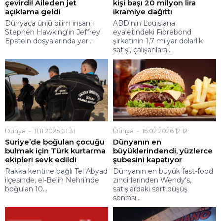
çevirdi! Aileden jet
kişi başı 20 milyon lira
açıklama geldi
ikramiye dağıttı
Dünyaca ünlü bilim insanı
ABD'nin Louisiana
Stephen Hawking'in Jeffrey
eyaletindeki Fibrebond
Epstein dosyalarında yer...
şirketinin 1,7 milyar dolarlık
satışı, çalışanlara...
Dünya
11.11.2025 01:31
Dünya
15.02.2026 12:12
Suriye’de boğulan çocuğu
Dünyanın en
bulmak için Türk kurtarma
büyüklerindendi, yüzlerce
ekipleri sevk edildi
şubesini kapatıyor
Rakka kentine bağlı Tel Abyad
Dünyanın en büyük fast-food
ilçesinde, el-Belih Nehri’nde
zincirlerinden Wendy's,
boğulan 10...
satışlardaki sert düşüş
sonrası...