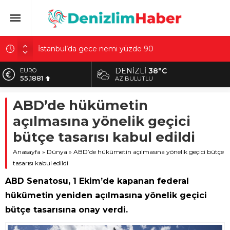
İstanbul’da gece nemi yüzde 90
Artvin açıklarında insansız deniz aracı olduğu
değerlendirilen cisim bulundu
DENIZLI
38°C
EURO
40 dereceyle kavrulan şehirde kar sürprizi: Hem
55,1881
AZ BULUTLU
güneşlendiler hem kaydılar
ALTIN
ABD’de hükümetin
Sultangazi’de temel kazısında korkutan olay! 4 bina
6.660,55
tahliye edildi
açılmasına yönelik geçici
BİST
Çiçek Pasajı’nda tartışma yaratan görüntü: Son hali
13.779,39
bütçe tasarısı kabul edildi
gerçekten üzücü
DOLAR
Anasayfa
»
Dünya
»
ABD’de hükümetin açılmasına yönelik geçici bütçe
47,7111
tasarısı kabul edildi
ABD Senatosu, 1 Ekim’de kapanan federal
hükümetin yeniden açılmasına yönelik geçici
bütçe tasarısına onay verdi.