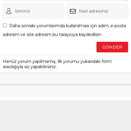
Daha sonraki yorumlarımda kullanılması için adım, e-posta
adresim ve site adresim bu tarayıcıya kaydedilsin.
Henüz yorum yapılmamış. İlk yorumu yukarıdaki form
aracılığıyla siz yapabilirsiniz.
Aksaray’da birlikte yaşadığı
kadını öldüren şahıs inşaatta
yakalandı
Anasayfa
»
Türkiye
»
Aksaray’da birlikte yaşadığı kadını öldüren şahıs