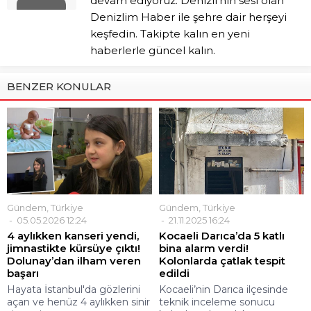
devam ediyoruz. Denizli’nin sesi olan
Denizlim Haber ile şehre dair herşeyi
keşfedin. Takipte kalın en yeni
haberlerle güncel kalın.
BENZER KONULAR
Gündem
,
Türkiye
Gündem
,
Türkiye
05.05.2026 12:24
21.11.2025 16:24
4 aylıkken kanseri yendi,
Kocaeli Darıca’da 5 katlı
jimnastikte kürsüye çıktı!
bina alarm verdi!
Dolunay’dan ilham veren
Kolonlarda çatlak tespit
başarı
edildi
Hayata İstanbul'da gözlerini
Kocaeli’nin Darıca ilçesinde
açan ve henüz 4 aylıkken sinir
teknik inceleme sonucu