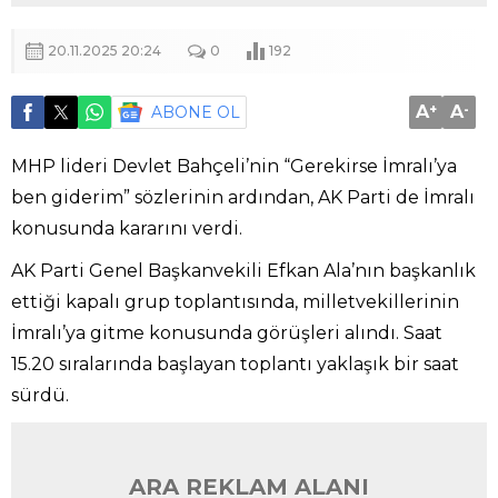
20.11.2025 20:24
0
192
A
+
A
-
ABONE OL
MHP lideri Devlet Bahçeli’nin “Gerekirse İmralı’ya
ben giderim” sözlerinin ardından, AK Parti de İmralı
konusunda kararını verdi.
AK Parti Genel Başkanvekili Efkan Ala’nın başkanlık
ettiği kapalı grup toplantısında, milletvekillerinin
İmralı’ya gitme konusunda görüşleri alındı. Saat
15.20 sıralarında başlayan toplantı yaklaşık bir saat
sürdü.
ARA REKLAM ALANI