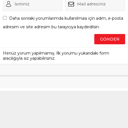
Daha sonraki yorumlarımda kullanılması için adım, e-posta
adresim ve site adresim bu tarayıcıya kaydedilsin.
Henüz yorum yapılmamış. İlk yorumu yukarıdaki form
aracılığıyla siz yapabilirsiniz.
Hakim ağırlaştırılmış
müebbet istedi: Benim oğlum
böyle bir son hak etmiyordu
Anasayfa
»
Gündem
»
Hakim ağırlaştırılmış müebbet istedi: Benim
oğlum böyle bir son hak etmiyordu