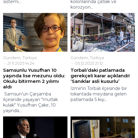
sistemi...
kolonlarında çatlak ve
korozyon...
Gündem
,
Türkiye
Gündem
,
Türkiye
21.11.2025 14:24
05.12.2025 21:12
Samsunlu Yusufhan 10
Torbalı’daki patlamada
yaşında lise mezunu oldu:
gerekçeli karar açıklandı!
Okulu bitirmem 2 yılımı
‘Sanıklar asli kusurlu’
aldı
İzmir'in Torbalı ilçesinde bir
Samsun'un Çarşamba
lokantada meydana gelen
ilçesinde yaşayan "mutlak
patlamada 5 kişi...
kulak" Yusufhan Çakır, 10
yaşında...