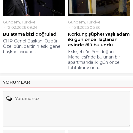
Gündem
,
Türkiye
Gündem
,
Türkiye
12.02.2026 09:24
16.11.2025 06:30
Bu atama bizi doğruladı
Korkunç şüphe! Yaşlı adam
iki gün önce ilaçlanan
CHP Genel Başkanı Özgür
evinde ölü bulundu
Özel dün, partinin eski genel
başkanlarından...
Eskişehir'in Yenidoğan
Mahallesi'nde bulunan bir
apartmanda iki gün önce
tahtakurusuna...
YORUMLAR