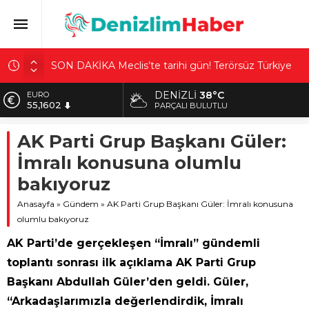
SON DAKİKA Meclis’te tarihi gün! Terörsüz Türkiye
yasası kabul edildi
DENIZLI
38°C
EURO
Sındırgı deprem konutları tamamlandı! Vali
55,1602
PARÇALI BULUTLU
Ustaoğlu: Tabiri caizse ‘villa’ gibi
ALTIN
Etimesgut Belediyesi’nde başkan vekili belli oldu!
AK Parti Grup Başkanı Güler:
6.684,84
CHP’nin adayı AK Parti ve MHP’li meclis üyelerinin
İmralı konusuna olumlu
desteğini aldı
BİST
13.811,60
bakıyoruz
Güney Koreli yayıncı canlı yayında taciz edildi!
Taksim’deki sapık yakalandı
DOLAR
Anasayfa
»
Gündem
»
AK Parti Grup Başkanı Güler: İmralı konusuna
47,7110
Mersin’de 80 yaşındaki engelli adama korkunç
olumlu bakıyoruz
saldırı! 17 gün sonra yaşam mücadelesini kaybetti
AK Parti’de gerçekleşen “İmralı” gündemli
toplantı sonrası ilk açıklama AK Parti Grup
Başkanı Abdullah Güler’den geldi. Güler,
“Arkadaşlarımızla değerlendirdik, İmralı