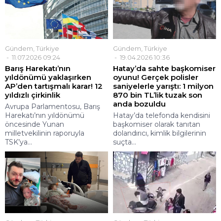
Gündem
,
Türkiye
Gündem
,
Türkiye
11.07.2026 09:24
19.04.2026 10:36
Barış Harekatı’nın
Hatay’da sahte başkomiser
yıldönümü yaklaşırken
oyunu! Gerçek polisler
AP’den tartışmalı karar! 12
saniyelerle yarıştı: 1 milyon
yıldızlı çirkinlik
870 bin TL’lik tuzak son
anda bozuldu
Avrupa Parlamentosu, Barış
Harekatı’nın yıldönümü
Hatay’da telefonda kendisini
öncesinde Yunan
başkomiser olarak tanıtan
milletvekilinin raporuyla
dolandırıcı, kimlik bilgilerinin
TSK’ya...
suçta...