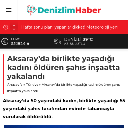
Hafta sonu planı yapanlar dikkat! Meteoroloji yeni
haritayla uyardı
Akdeniz’de alarm veren rapor! Turistleri kaçıran
DENIZLI
39°C
EURO
plastik istilasının perde arkası ortaya çıktı
55,1824
AZ BULUTLU
Nilda’yı sokak ortasında katletti! Akılalmaz detaylar:
ALTIN
Katilini gördü ama emin olamadı
Aksaray’da birlikte yaşadığı
6.662,10
Dünyada sadece 68 kişide var! Baş dönmesiyle
kadını öldüren şahıs inşaatta
BİST
hastaneye gitti: Tespit edilen gizemli kalp hastalığı
13.779,39
şaşırttı
yakalandı
DOLAR
Günde 1 milyon TL harcadı, 20 günde bitirdi! 95
Anasayfa
»
Türkiye
»
Aksaray’da birlikte yaşadığı kadını öldüren şahıs
47,6954
yaşındaki kadının ortalığı karıştıran mirası: ‘Evlat
inşaatta yakalandı
neden böyle?’
Aksaray’da 50 yaşındaki kadın, birlikte yaşadığı 55
yaşındaki şahıs tarafından evinde tabancayla
vurularak öldürüldü.