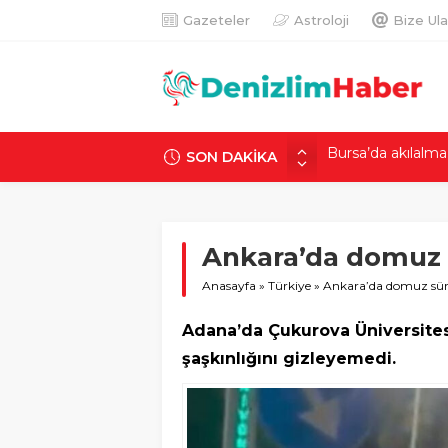
Gazeteler
Astroloji
Bize Ula
Bursa’da akılalmaz 
Burada köy yanm
SON DAKİKA
160 günü havada g
15 Temmuz hafıza
Af yok şartlı erte
Ankara’da domuz 
‘El Nino ateşi kav
Anasayfa
»
Türkiye
»
Ankara’da domuz sür
Adana’da Çukurova Üniversite
şaşkınlığını gizleyemedi.