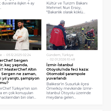
t duvarına ilişkin 4 ay
Kültür ve Turizm Bakanı
.
Mehmet Nuri Ersoy,
"Bakanlık olarak köklü...
ye
05.12.2025 02:24
Gündem
,
Türkiye
02.01.2026 10:48
erChef Sergen
r, kaç yaşında,
İzmir-İstanbul
i? MasterChef Altın
Otoyolu’nda feci kaza:
 Sergen ne zaman,
Otomobil şarampole
 yıl yarıştı, şampiyon
yuvarlandı
 mu?
Balıkesir’in Susurluk ilçesi
rChef Türkiye'nin son
Ömerköy mevkiinde İzmir-
rda en çok konuşulan
İstanbul Otoyolu üzerinde
acılarından biri olan...
meydana gelen...