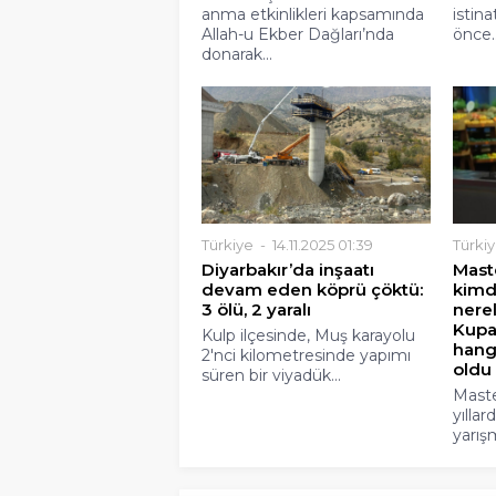
anma etkinlikleri kapsamında
istina
Allah-u Ekber Dağları’nda
önce..
donarak...
Türkiye
14.11.2025 01:39
Türki
Diyarbakır’da inşaatı
Mast
devam eden köprü çöktü:
kimdi
3 ölü, 2 yaralı
nerel
Kupa
Kulp ilçesinde, Muş karayolu
hangi
2'nci kilometresinde yapımı
oldu
süren bir viyadük...
Maste
yılla
yarışm