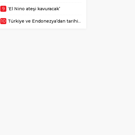
9
‘El Nino ateşi kavuracak’
10
Türkiye ve Endonezya’dan tarihi film