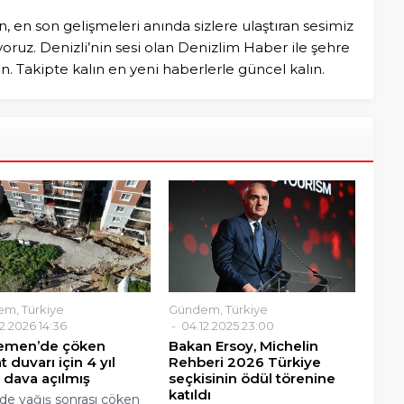
n, en son gelişmeleri anında sizlere ulaştıran sesimiz
ruz. Denizli’nin sesi olan Denizlim Haber ile şehre
in. Takipte kalın en yeni haberlerle güncel kalın.
em
,
Türkiye
Gündem
,
Türkiye
2.2026 14:36
04.12.2025 23:00
men’de çöken
Bakan Ersoy, Michelin
at duvarı için 4 yıl
Rehberi 2026 Türkiye
 dava açılmış
seçkisinin ödül törenine
katıldı
'de yağış sonrası çöken