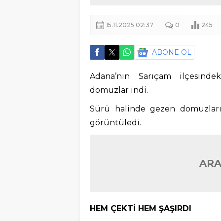
15.11.2025 02:37
0
245
ABONE OL
Adana’nın Sarıçam ilçesinde
domuzlar indi.
Sürü halinde gezen domuzları 
görüntüledi.
ARA
HEM ÇEKTİ HEM ŞAŞIRDI