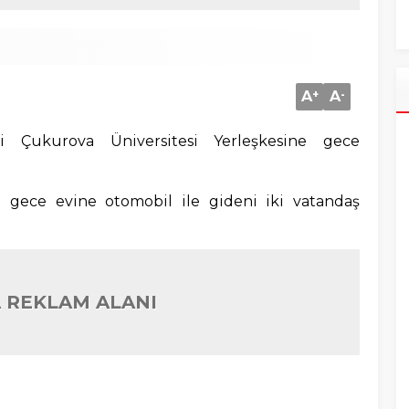
A
+
A
-
ki Çukurova Üniversitesi Yerleşkesine gece
gece evine otomobil ile gideni iki vatandaş
 REKLAM ALANI