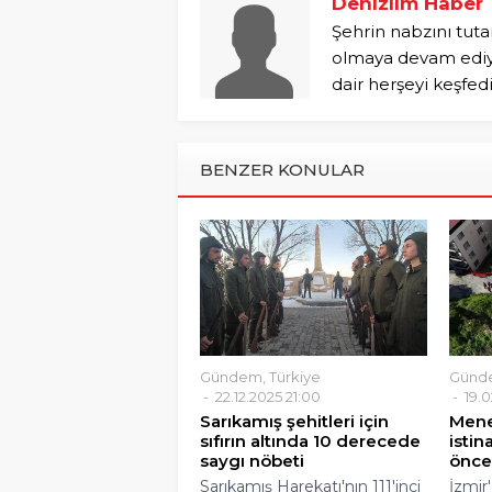
Denizlim Haber
Şehrin nabzını tuta
olmaya devam ediyo
dair herşeyi keşfed
BENZER KONULAR
Gündem
,
Türkiye
Günd
22.12.2025 21:00
19.0
Sarıkamış şehitleri için
Mene
sıfırın altında 10 derecede
istin
saygı nöbeti
önce
Sarıkamış Harekatı'nın 111'inci
İzmir