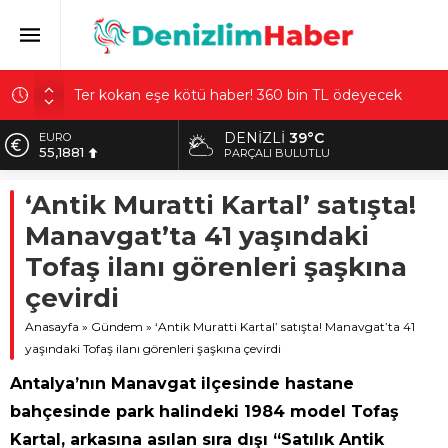
Ter kokan eşe kötü haber! 360 bin TL ödeyecek
Gaziantep’te film gibi saldırı! Kadın kılığına girip
emekli polise kurşun yağdırdı
DENIZLI
39°C
EURO
Eşini öldürüp, kayınvalidesiyle sohbet etti! Kan
55,1881
PARÇALI BULUTLU
donduran itiraf
ALTIN
14 yaşında kendi tezgahını kurdu! Günde 6 saat
‘Antik Muratti Kartal’ satışta!
6.660,55
çalışıyor, bir ayda asgari ücretin 3 katı kazanıyor:
Manavgat’ta 41 yaşındaki
Hedefi şaşırttı
BİST
13.779,39
Tofaş ilanı görenleri şaşkına
Gaziantep’teki 4,5’lik deprem sonrası Prof. Dr.
Osman Bektaş’tan dikkat çeken uyarı: 6 Şubat
DOLAR
çevirdi
47,7111
bitmedi
Anasayfa
»
Gündem
»
‘Antik Muratti Kartal’ satışta! Manavgat’ta 41
yaşındaki Tofaş ilanı görenleri şaşkına çevirdi
Antalya’nın Manavgat ilçesinde hastane
bahçesinde park halindeki 1984 model Tofaş
Kartal, arkasına asılan sıra dışı “Satılık Antik