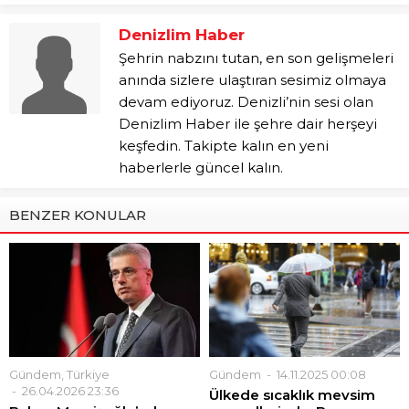
Denizlim Haber
Şehrin nabzını tutan, en son gelişmeleri
anında sizlere ulaştıran sesimiz olmaya
devam ediyoruz. Denizli’nin sesi olan
Denizlim Haber ile şehre dair herşeyi
keşfedin. Takipte kalın en yeni
haberlerle güncel kalın.
BENZER KONULAR
Gündem
,
Türkiye
Gündem
14.11.2025 00:08
26.04.2026 23:36
Ülkede sıcaklık mevsim