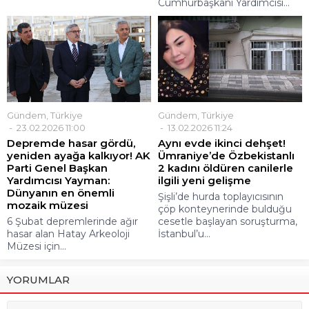
Cumhurbaşkanı Yardımcısı...
Gündem
,
Türkiye
Gündem
,
Türkiye
23.02.2026 11:00
13.02.2026 11:24
Depremde hasar gördü,
Aynı evde ikinci dehşet!
yeniden ayağa kalkıyor! AK
Ümraniye’de Özbekistanlı
Parti Genel Başkan
2 kadını öldüren canilerle
Yardımcısı Yayman:
ilgili yeni gelişme
Dünyanın en önemli
Şişli’de hurda toplayıcısının
mozaik müzesi
çöp konteynerinde bulduğu
6 Şubat depremlerinde ağır
cesetle başlayan soruşturma,
hasar alan Hatay Arkeoloji
İstanbul’u...
Müzesi için...
YORUMLAR