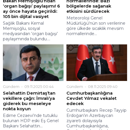
Bakan Memişoğlu’ndan
normallerinde: Bazı
‘organ bağışı’ paylaşımı! 6
bölgelerde sağanak
ay önce hayata geçirildi:
etkisini sürdürecek
105 bin dijital vasiyet
Meteoroloji Genel
Sağlık Bakanı Kemal
Müdürlüğü'nün son verilerine
Memişoğlu, sosyal
göre ülkede sıcaklık mevsim
medyasından 'organ bağışı'
normallerinde...
paylaşımında bulundu....
Gündem
09.11.2025 00:44
Gündem
08.11.2025 09:40
Selahattin Demirtaş’tan
Cumhurbaşkanlığına
vekillere çağrı: İmralı’ya
Cevdet Yılmaz vekalet
giderek bu meseleye
edecek
nokta koyun
Cumhurbaşkanı Recep Tayyip
Edirne Cezaevi’nde tutuklu
Erdoğan'ın Azerbaycan
bulunan HDP eski Eş Genel
ziyareti dolayısıyla
Başkanı Selahattin...
Cumhurbaşkanlığına,