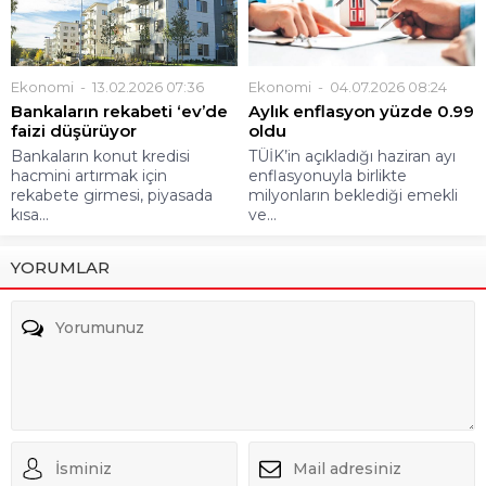
Ekonomi
13.02.2026 07:36
Ekonomi
04.07.2026 08:24
Bankaların rekabeti ‘ev’de
Aylık enflasyon yüzde 0.99
faizi düşürüyor
oldu
Bankaların konut kredisi
TÜİK’in açıkladığı haziran ayı
hacmini artırmak için
enflasyonuyla birlikte
rekabete girmesi, piyasada
milyonların beklediği emekli
kısa...
ve...
YORUMLAR