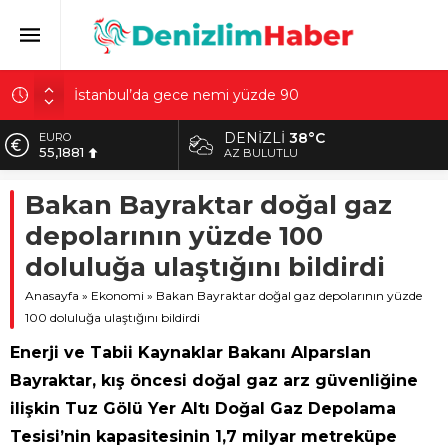
Artvin açıklarında insansız deniz aracı olduğu
değerlendirilen cisim bulundu
DENIZLI
38°C
EURO
40 dereceyle kavrulan şehirde kar sürprizi: Hem
55,1881
AZ BULUTLU
güneşlendiler hem kaydılar
ALTIN
Sultangazi’de temel kazısında korkutan olay! 4 bina
Bakan Bayraktar doğal gaz
6.660,55
tahliye edildi
depolarının yüzde 100
BİST
Çiçek Pasajı’nda tartışma yaratan görüntü: Son hali
13.779,39
doluluğa ulaştığını bildirdi
gerçekten üzücü
DOLAR
İstanbul’da gece nemi yüzde 90
Anasayfa
»
Ekonomi
»
Bakan Bayraktar doğal gaz depolarının yüzde
47,7111
100 doluluğa ulaştığını bildirdi
Enerji ve Tabii Kaynaklar Bakanı Alparslan
Bayraktar, kış öncesi doğal gaz arz güvenliğine
ilişkin Tuz Gölü Yer Altı Doğal Gaz Depolama
Tesisi’nin kapasitesinin 1,7 milyar metreküpe