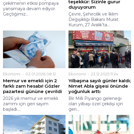
teşekkür: Sizinle gurur
çekilmenin etkisi pompaya
duyuyorum
yansımaya devam ediyor.
Geçtiğimiz...
Çevre, Şehircilik ve İklim
Değişikliği Bakanı Murat
Kurum, 27 Aralık’ta...
Ekonomi
03.01.2026 08:12
Ekonomi
23.12.2025 11:24
Memur ve emekli için 2
Yılbaşına sayılı günler kaldı;
farklı zam hesabı! Gözler
Nimet Abla gişesi önünde
pazartesi gününe çevrildi
yoğunluk arttı
2026 yılı memur ve emekli
Bir Milli Piyango geleneği
zammı için geri sayım
olan yılbaşı özel çekilişi için
başladı....
geri...