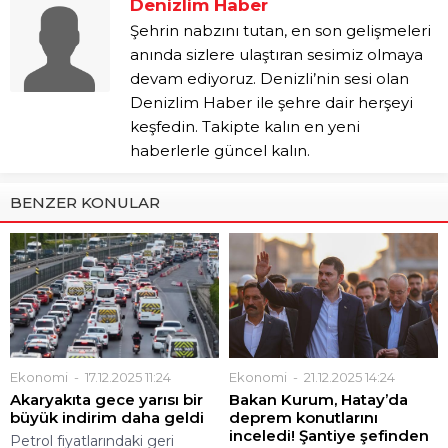
Denizlim Haber
Şehrin nabzını tutan, en son gelişmeleri
anında sizlere ulaştıran sesimiz olmaya
devam ediyoruz. Denizli’nin sesi olan
Denizlim Haber ile şehre dair herşeyi
keşfedin. Takipte kalın en yeni
haberlerle güncel kalın.
BENZER KONULAR
Ekonomi
17.12.2025 11:24
Ekonomi
21.12.2025 14:24
Akaryakıta gece yarısı bir
Bakan Kurum, Hatay’da
büyük indirim daha geldi
deprem konutlarını
inceledi! Şantiye şefinden
Petrol fiyatlarındaki geri