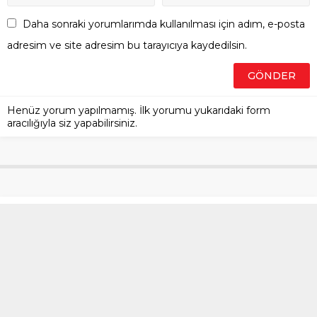
Daha sonraki yorumlarımda kullanılması için adım, e-posta
adresim ve site adresim bu tarayıcıya kaydedilsin.
Henüz yorum yapılmamış. İlk yorumu yukarıdaki form
aracılığıyla siz yapabilirsiniz.
Zeytinburnu’nda alacak
tartışması silahlı çatışmaya
dönüştü: 2 ölü, 1 yaralı
Anasayfa
»
Gündem
»
Zeytinburnu’nda alacak tartışması silahlı
çatışmaya dönüştü: 2 ölü, 1 yaralı