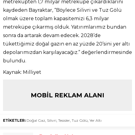
metreküpten 1,7 milyar metreküpe çıkardıklarını
kaydeden Bayraktar, “Böylece Silivri ve Tuz Gölü
olmak üzere toplam kapasitemizi 6,3 milyar
metreküpe çıkarmış olduk. Yatırımlarımız bundan
sonra da artarak devam edecek. 2028’de
tükettiğimiz doğal gazın en az yüzde 20’sini yer altı
depolarımızdan karşılayacağız.” değerlendirmesinde
bulundu.
Kaynak: Milliyet
MOBİL REKLAM ALANI
ETİKETLER:
Doğal Gaz
,
Silivri
,
Tesisler
,
Tuz Gölü
,
Yer Altı