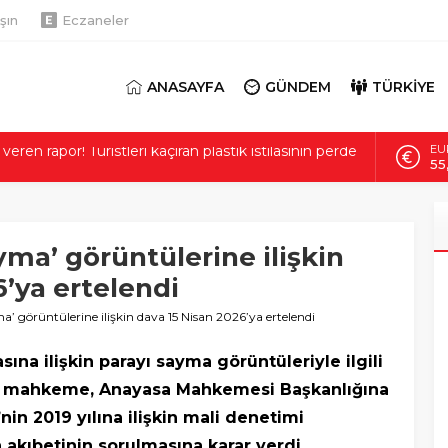
şın
Eczaneler
ANASAYFA
GÜNDEM
TÜRKİYE
AL
asında katletti! Akılalmaz detaylar: Katilini gördü ama
6.
Bİ
8 kişide var! Baş dönmesiyle hastaneye gitti:
13
li kalp hastalığı şaşırttı
yma’ görüntülerine ilişkin
DO
 harcadı, 20 günde bitirdi! 95 yaşındaki kadının
47
 mirası: ‘Evlat neden böyle?’
6’ya ertelendi
EU
’dan açıklama: Marmaris’te 4.1 büyüklüğünde
55
’ görüntülerine ilişkin dava 15 Nisan 2026’ya ertelendi
taş asıl riski açıkladı
eren rapor! Turistleri kaçıran plastik istilasının perde
sına ilişkin parayı sayma görüntüleriyle ilgili
da mahkeme, Anayasa Mahkemesi Başkanlığına
’nin 2019 yılına ilişkin mali denetimi
akıbetinin sorulmasına karar verdi.