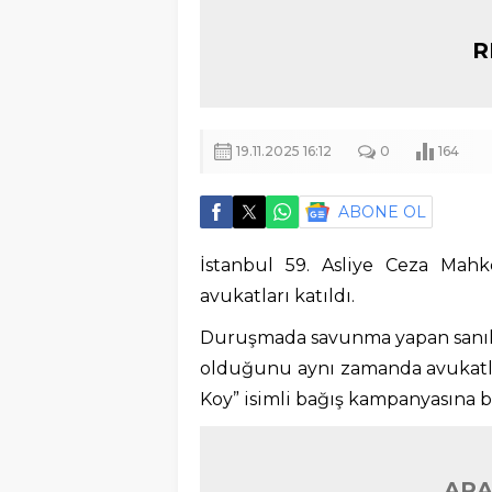
R
19.11.2025 16:12
0
164
ABONE OL
İstanbul 59. Asliye Ceza Mahk
avukatları katıldı.
Duruşmada savunma yapan sanık Se
olduğunu aynı zamanda avukatlı
Koy” isimli bağış kampanyasına 
ARA