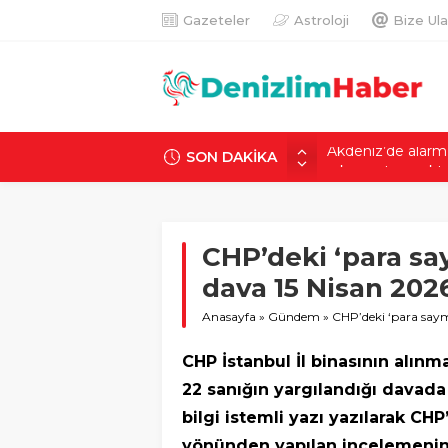
Gazeteler
Astroloji
Bize Ula
SON DAKİKA
Nilda’yı sokak ort
emin olamadı
Dünyada sadece 6
Tespit edilen gizem
CHP’deki ‘para sa
Günde 1 milyon TL
ortalığı karıştıran
dava 15 Nisan 202
Son dakika! AFAD
Anasayfa
»
Gündem
»
CHP’deki ‘para sayma
deprem: Osman Bek
Akdeniz’de alarm v
CHP İstanbul İl binasının alınma
arkası ortaya çıktı
22 sanığın yargılandığı dava
bilgi istemli yazı yazılarak CHP
yönünden yapılan incelemenin 