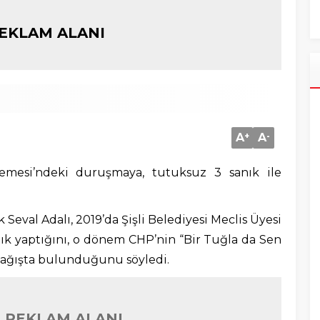
EKLAM ALANI
A
+
A
-
emesi’ndeki duruşmaya, tutuksuz 3 sanık ile
val Adalı, 2019’da Şişli Belediyesi Meclis Üyesi
k yaptığını, o dönem CHP’nin “Bir Tuğla da Sen
bağışta bulunduğunu söyledi.
 REKLAM ALANI