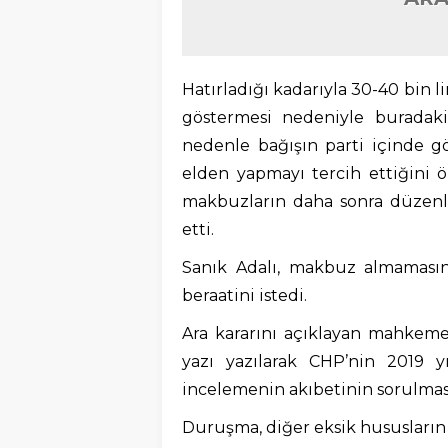
Hatırladığı kadarıyla 30-40 bin lir
göstermesi nedeniyle buradak
nedenle bağışın parti içinde g
elden yapmayı tercih ettiğini ö
makbuzların daha sonra düzenlen
etti.
Sanık Adalı, makbuz almamasın
beraatini istedi.
Ara kararını açıklayan mahkeme
yazı yazılarak CHP’nin 2019 y
incelemenin akıbetinin sorulması
Duruşma, diğer eksik hususların g