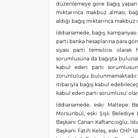
düzenlemeye göre bağış yapan k
miktarınca makbuz alması, bağ
aldığı bağış miktarınca makbuz d
İddianamede, bağış kampanyası 
parti banka hesaplarına para gön
siyasi parti temsilcisi olara
sorumlusuna da bağışta bulunabi
kabul eden parti sorumlusunu
zorunluluğu bulunmamaktadır
itibarıyla bağış kabul edebileceğ
kabul eden parti sorumlusu’ olara
İddianamede, eski Maltepe Be
Morsünbül, eski Şişli Belediye
Başkanı Canan Kaftancıoğlu, İs
Başkanı Fatih Keleş, eski CHP İ