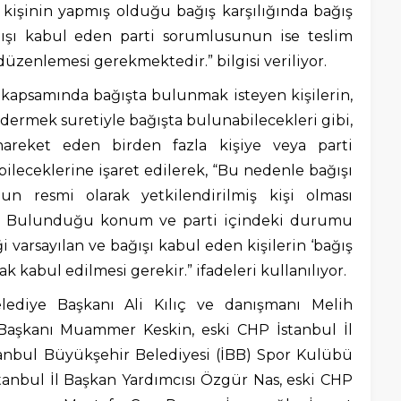
işinin yapmış olduğu bağış karşılığında bağış
ışı kabul eden parti sorumlusunun ise teslim
üzenlemesi gerekmektedir.” bilgisi veriliyor.
kapsamında bağışta bulunmak isteyen kişilerin,
dermek suretiyle bağışta bulunabilecekleri gibi,
k hareket eden birden fazla kişiye veya parti
leceklerine işaret edilerek, “Bu nedenle bağışı
n resmi olarak yetkilendirilmiş kişi olması
. Bulunduğu konum ve parti içindeki durumu
i varsayılan ve bağışı kabul eden kişilerin ‘bağış
k kabul edilmesi gerekir.” ifadeleri kullanılıyor.
lediye Başkanı Ali Kılıç ve danışmanı Melih
 Başkanı Muammer Keskin, eski CHP İstanbul İl
tanbul Büyükşehir Belediyesi (İBB) Spor Kulübü
stanbul İl Başkan Yardımcısı Özgür Nas, eski CHP