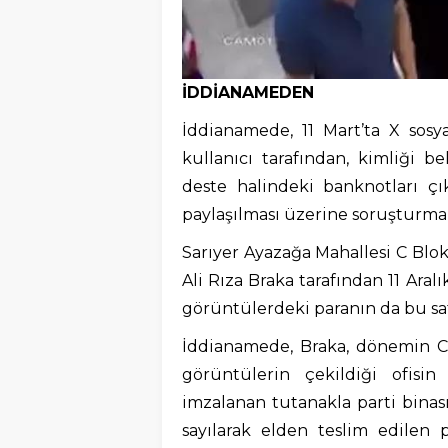
İDDİANAMEDEN
İddianamede, 11 Mart’ta X sos
kullanıcı tarafından, kimliği b
deste halindeki banknotları çı
paylaşılması üzerine soruşturma ba
Sarıyer Ayazağa Mahallesi C Blok’
Ali Rıza Braka tarafından 11 Aral
görüntülerdeki paranın da bu sat
İddianamede, Braka, dönemin C
görüntülerin çekildiği ofisi
imzalanan tutanakla parti binası
sayılarak elden teslim edilen 