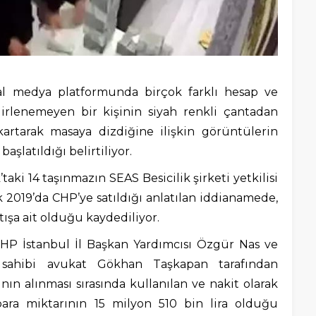
yal medya platformunda birçok farklı hesap ve
elirlenemeyen bir kişinin siyah renkli çantadan
kartarak masaya dizdiğine ilişkin görüntülerin
şlatıldığı belirtiliyor.
taki 14 taşınmazın SEAS Besicilik şirketi yetkilisi
ık 2019’da CHP’ye satıldığı anlatılan iddianamede,
ışa ait olduğu kaydediliyor.
HP İstanbul İl Başkan Yardımcısı Özgür Nas ve
n sahibi avukat Gökhan Taşkapan tarafından
nın alınması sırasında kullanılan ve nakit olarak
para miktarının 15 milyon 510 bin lira olduğu