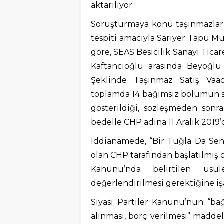
aktarılıyor.
Soruşturmaya konu taşınmazların
tespiti amacıyla Sarıyer Tapu M
göre, SEAS Besicilik Sanayi Ticar
Kaftancıoğlu arasında Beyoğlu
Şeklinde Taşınmaz Satış Vaa
toplamda 14 bağımsız bölümün sa
gösterildiği, sözleşmeden son
bedelle CHP adına 11 Aralık 2019’da
İddianamede, “Bir Tuğla Da Sen 
olan CHP tarafından başlatılmış o
Kanunu’nda belirtilen usu
değerlendirilmesi gerektiğine işa
Siyasi Partiler Kanunu’nun “bağ
alınması, borç verilmesi” madde