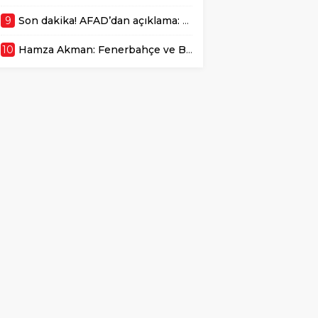
9
Son dakika! AFAD’dan açıklama: Marmaris’te 4.1 büyüklüğünde deprem: Osman Bektaş asıl riski açıkladı
10
Hamza Akman: Fenerbahçe ve Beşiktaş’ta oynamak isterim