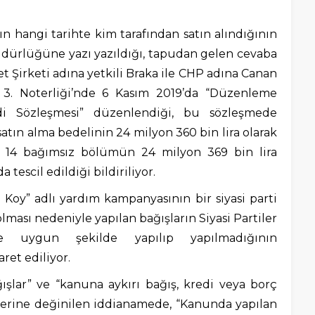
 hangi tarihte kim tarafından satın alındığının
üdürlüğüne yazı yazıldığı, tapudan gelen cevaba
et Şirketi adına yetkili Braka ile CHP adına Canan
 3. Noterliği’nde 6 Kasım 2019’da “Düzenleme
di Sözleşmesi” düzenlendiği, bu sözleşmede
tın alma bedelinin 24 milyon 360 bin lira olarak
ra 14 bağımsız bölümün 24 milyon 369 bin lira
 tescil edildiği bildiriliyor.
Koy” adlı yardım kampanyasının bir siyasi parti
lması nedeniyle yapılan bağışların Siyasi Partiler
le uygun şekilde yapılıp yapılmadığının
ret ediliyor.
ışlar” ve “kanuna aykırı bağış, kredi veya borç
lerine değinilen iddianamede, “Kanunda yapılan