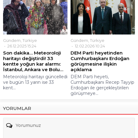
Gündem
,
Türkiye
Gündem
,
Türkiye
26.12.2025 15:24
12.02.2026 10:24
Son dakika… Meteoroloji
DEM Parti heyetinden
haritayı değiştirdi! 33
Cumhurbaşkanı Erdoğan
kentte yoğun kar alarmı:
görüşmesine ilişkin
İstanbul, Ankara ve Bolu…
açıklama
Meteoroloji haritayı güncelledi
DEM Parti heyeti,
ve bugün 13 yarın ise 33
Cumhurbaşkanı Recep Tayyip
kent...
Erdoğan ile gerçekleştirilen
görüşmeye...
YORUMLAR