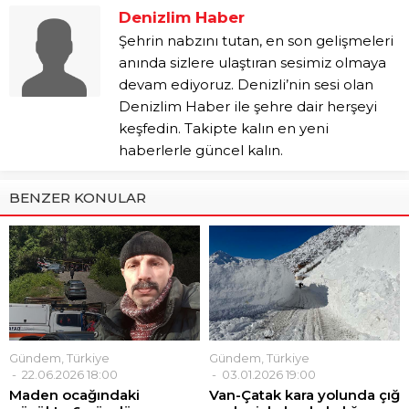
Denizlim Haber
Şehrin nabzını tutan, en son gelişmeleri
anında sizlere ulaştıran sesimiz olmaya
devam ediyoruz. Denizli’nin sesi olan
Denizlim Haber ile şehre dair herşeyi
keşfedin. Takipte kalın en yeni
haberlerle güncel kalın.
BENZER KONULAR
Gündem
,
Türkiye
Gündem
,
Türkiye
22.06.2026 18:00
03.01.2026 19:00
Maden ocağındaki
Van-Çatak kara yolunda çığ