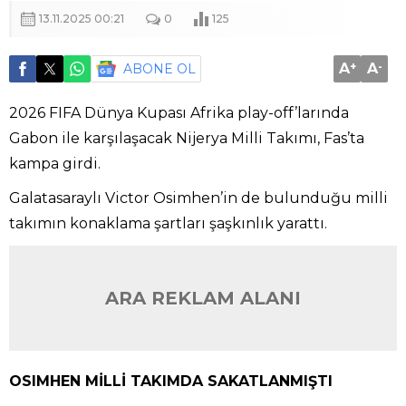
13.11.2025 00:21
0
125
A
+
A
-
ABONE OL
2026 FIFA Dünya Kupası Afrika play-off’larında
Gabon ile karşılaşacak Nijerya Milli Takımı, Fas’ta
kampa girdi.
Galatasaraylı Victor Osimhen’in de bulunduğu milli
takımın konaklama şartları şaşkınlık yarattı.
ARA REKLAM ALANI
OSIMHEN MİLLİ TAKIMDA SAKATLANMIŞTI