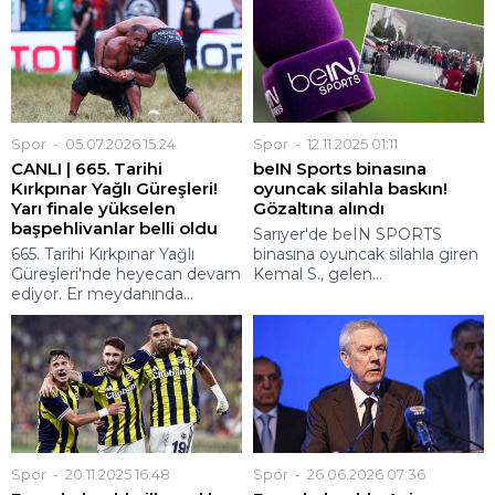
Spor
05.07.2026 15:24
Spor
12.11.2025 01:11
CANLI | 665. Tarihi
beIN Sports binasına
Kırkpınar Yağlı Güreşleri!
oyuncak silahla baskın!
Yarı finale yükselen
Gözaltına alındı
başpehlivanlar belli oldu
Sarıyer'de beIN SPORTS
665. Tarihi Kırkpınar Yağlı
binasına oyuncak silahla giren
Güreşleri'nde heyecan devam
Kemal S., gelen...
ediyor. Er meydanında...
Spor
20.11.2025 16:48
Spor
26.06.2026 07:36