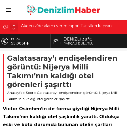
Akdeniz’de alarm veren rapor! Turistleri kaçıran
plastik istilasının perde arkası ortaya çıktı
Nilda’yı sokak ortasında katletti! Akılalmaz detaylar:
Katilini gördü ama emin olamadı
DENIZLI
38°C
EURO
55,0051
PARÇALI BULUTLU
Dünyada sadece 68 kişide var! Baş dönmesiyle
hastaneye gitti: Tespit edilen gizemli kalp hastalığı
ALTIN
Galatasaray’ı endişelendiren
6.584,66
şaşırttı
görüntü: Nijerya Milli
Günde 1 milyon TL harcadı, 20 günde bitirdi! 95
BİST
13.889,75
yaşındaki kadının ortalığı karıştıran mirası: ‘Evlat
Takımı’nın kaldığı otel
neden böyle?’
DOLAR
görenleri şaşırttı
47,7046
Son dakika! AFAD’dan açıklama: Marmaris’te 4.1
büyüklüğünde deprem: Osman Bektaş asıl riski
Anasayfa
»
Spor
»
Galatasaray’ı endişelendiren görüntü: Nijerya Milli
açıkladı
Takımı’nın kaldığı otel görenleri şaşırttı
Victor Osimhen’in de forma giydiği Nijerya Milli
Takımı’nın kaldığı otel şaşkınlık yarattı. Oldukça
eski ve kötü durumda bulunan otelin şartları