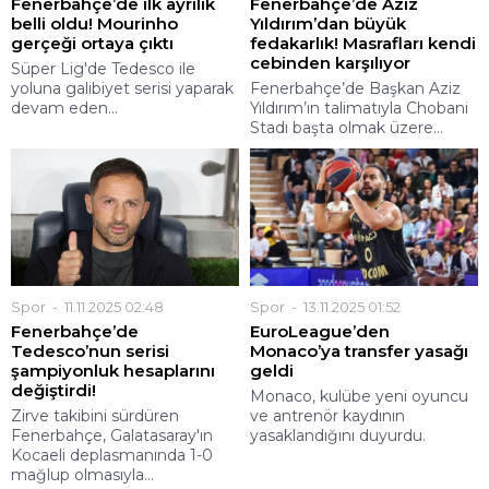
Fenerbahçe’de ilk ayrılık
Fenerbahçe’de Aziz
belli oldu! Mourinho
Yıldırım’dan büyük
gerçeği ortaya çıktı
fedakarlık! Masrafları kendi
cebinden karşılıyor
Süper Lig'de Tedesco ile
yoluna galibiyet serisi yaparak
Fenerbahçe’de Başkan Aziz
devam eden...
Yıldırım’ın talimatıyla Chobani
Stadı başta olmak üzere...
Spor
11.11.2025 02:48
Spor
13.11.2025 01:52
Fenerbahçe’de
EuroLeague’den
Tedesco’nun serisi
Monaco’ya transfer yasağı
şampiyonluk hesaplarını
geldi
değiştirdi!
Monaco, kulübe yeni oyuncu
Zirve takibini sürdüren
ve antrenör kaydının
Fenerbahçe, Galatasaray'ın
yasaklandığını duyurdu.
Kocaeli deplasmanında 1-0
mağlup olmasıyla...