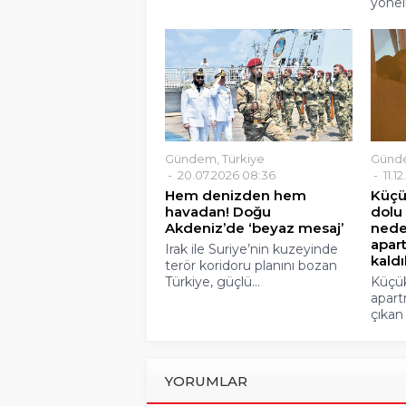
yönel
Gündem
,
Türkiye
Günd
20.07.2026 08:36
11.1
Hem denizden hem
Küçü
havadan! Doğu
dolu
Akdeniz’de ‘beyaz mesaj’
nede
apar
Irak ile Suriye’nin kuzeyinde
kaldı
terör koridoru planını bozan
Türkiye, güçlü...
Küçük
apart
çıkan 
YORUMLAR