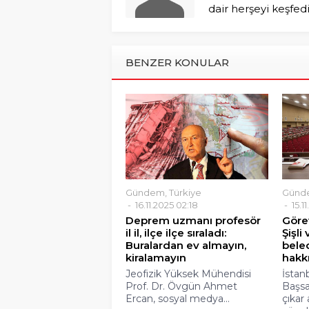
dair herşeyi keşfed
BENZER KONULAR
Gündem
,
Türkiye
Günd
16.11.2025 02:18
15.1
Deprem uzmanı profesör
Göre
il il, ilçe ilçe sıraladı:
Şişli
Buralardan ev almayın,
bele
kiralamayın
hakk
Jeofizik Yüksek Mühendisi
İstan
Prof. Dr. Övgün Ahmet
Başsa
Ercan, sosyal medya...
çıkar