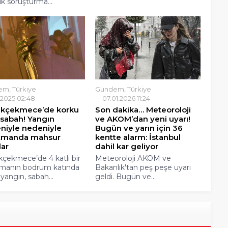
ik soruşturma...
em
,
Türkiye
Gündem
,
Türkiye
2.2025 02:48
07.01.2026 11:24
kçekmece’de korku
Son dakika… Meteoroloji
 sabah! Yangın
ve AKOM’dan yeni uyarı!
niyle nedeniyle
Bugün ve yarın için 36
tmanda mahsur
kentte alarm: İstanbul
lar
dahil kar geliyor
çekmece’de 4 katlı bir
Meteoroloji AKOM ve
manın bodrum katında
Bakanlık'tan peş peşe uyarı
yangın, sabah...
geldi. Bugün ve...