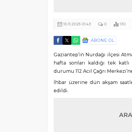
10.11.2025 01:43
0
130
ABONE OL
Gaziantep’in Nurdağı ilçesi Atma
hafta sonları kaldığı tek katl
durumu 112 Acil Çağrı Merkezi’ne 
İhbar üzerine dün akşam saatle
edildi.
ARA