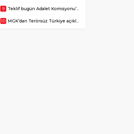
9
Teklif bugün Adalet Komisyonu’nda görüşülecek: Çerçeve Yasaya ‘rekor oy’ beklentisi
10
MGK’dan Terörsüz Türkiye açıklaması: Müteakip aşamalar istişare edildi