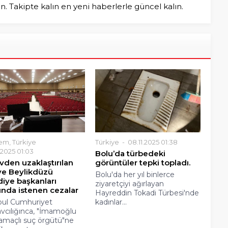
in. Takipte kalın en yeni haberlerle güncel kalın.
em
,
Türkiye
Türkiye
08.11.2025 01:38
1.2025 01:03
Bolu’da türbedeki
vden uzaklaştırılan
görüntüler tepki topladı.
 ve Beylikdüzü
Bolu'da her yıl binlerce
diye başkanları
ziyaretçiyi ağırlayan
ında istenen cezalar
Hayreddin Tokadi Türbesi'nde
bul Cumhuriyet
kadınlar...
vcılığınca, "İmamoğlu
 amaçlı suç örgütü"ne