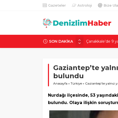
Gazeteler
Astroloji
Bize Ula
SON DAKİKA
18 yaşındaki Mer
talimat verildiği i
Villa yapmak için
güzel bir evimiz 
Gaziantep’te yalnı
Ekmek indirirken 
‘Üstümden geçti,
bulundu
TSK’da öncü kuş
Anasayfa
»
Türkiye
»
Gaziantep’te yalnız y
Çanakkale’de 9 y
ilgili 2 tutuklama
Nurdağı ilçesinde, 53 yaşındak
bulundu. Olaya ilişkin soruştur