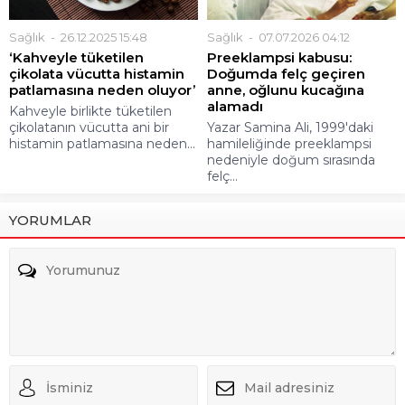
Sağlık
26.12.2025 15:48
Sağlık
07.07.2026 04:12
‘Kahveyle tüketilen
Preeklampsi kabusu:
çikolata vücutta histamin
Doğumda felç geçiren
patlamasına neden oluyor’
anne, oğlunu kucağına
alamadı
Kahveyle birlikte tüketilen
çikolatanın vücutta ani bir
Yazar Samina Ali, 1999'daki
histamin patlamasına neden...
hamileliğinde preeklampsi
nedeniyle doğum sırasında
felç...
YORUMLAR