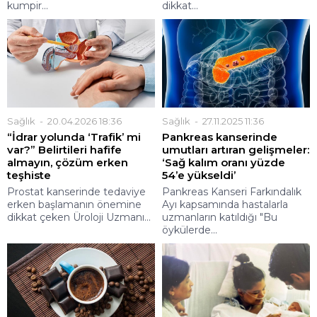
kumpir...
dikkat...
Sağlık
20.04.2026 18:36
Sağlık
27.11.2025 11:36
“İdrar yolunda ‘Trafik’ mi
Pankreas kanserinde
var?” Belirtileri hafife
umutları artıran gelişmeler:
almayın, çözüm erken
‘Sağ kalım oranı yüzde
teşhiste
54’e yükseldi’
Prostat kanserinde tedaviye
Pankreas Kanseri Farkındalık
erken başlamanın önemine
Ayı kapsamında hastalarla
dikkat çeken Üroloji Uzmanı...
uzmanların katıldığı "Bu
öykülerde...