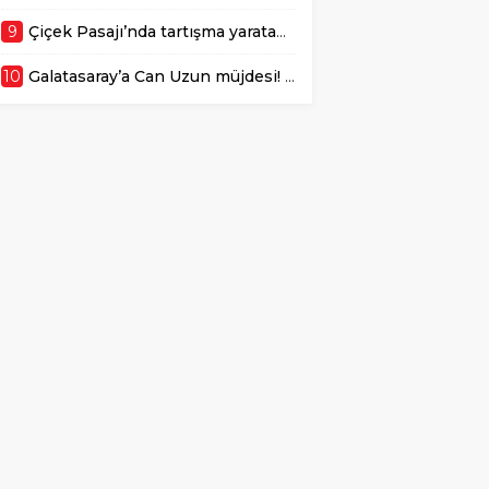
9
Çiçek Pasajı’nda tartışma yaratan görüntü: Son hali gerçekten üzücü
10
Galatasaray’a Can Uzun müjdesi! 15 milyon Euro indirim