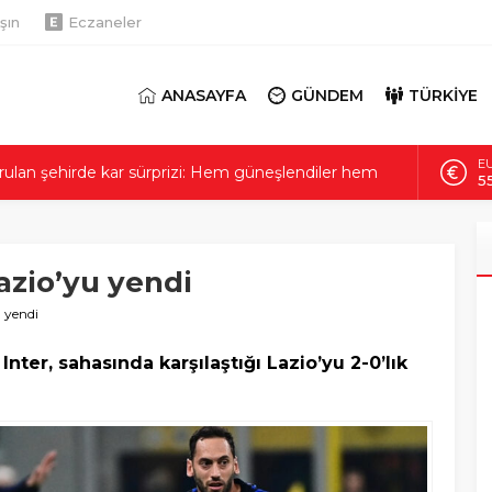
şın
Eczaneler
ANASAYFA
GÜNDEM
TÜRKİYE
AL
el kazısında korkutan olay! 4 bina tahliye edildi
6
tartışma yaratan görüntü: Son hali gerçekten üzücü
Bİ
1
da ne var? Bilim insanları Çorum’da 5 noktaya
azio’yu yendi
D
47
yle tanındılar! Bakanlıktan Doğan ailesi açıklaması
u yendi
rulan şehirde kar sürprizi: Hem güneşlendiler hem
E
55
 Inter, sahasında karşılaştığı Lazio’yu 2-0’lık