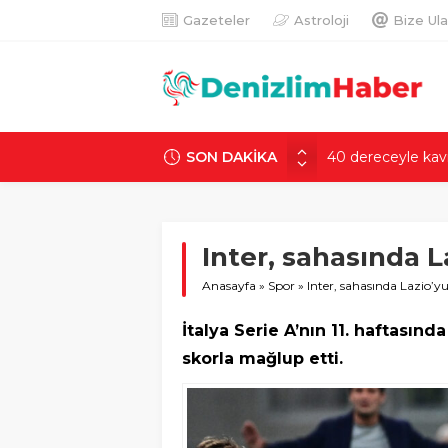
Gazeteler
Astroloji
Bize Ula
SON DAKİKA
Sultangazi’de tem
Çiçek Pasajı’nda 
Hattuşa’nın altın
yoğunlaştı
Inter, sahasında L
Anıtkabir ziyareti
Anasayfa
»
Spor
»
Inter, sahasında Lazio’y
40 dereceyle kav
kaydılar
İtalya Serie A’nın 11. haftasında
skorla mağlup etti.