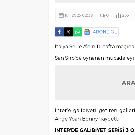
11.11.2025 02:38
0
235
ABONE OL
İtalya Serie A’nın 11. hafta maçınd
San Siro’da oynanan mücadeleyi ev
ARA
Inter’e galibiyeti getiren golle
Ange Yoan Bonny kaydetti.
INTER’DE GALİBİYET SERİSİ 3 