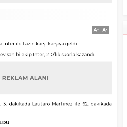
A
+
A
-
a Inter ile Lazio karşı karşıya geldi.
 sahibi ekip Inter, 2-0’lık skorla kazandı.
 REKLAM ALANI
ri, 3. dakikada Lautaro Martinez ile 62. dakikada
OLDU