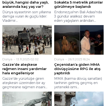
büyük, hangisi daha yaşlı,
Sokakta 5 metrelik pitonlar
aralarında kaç yaş var?
görülmeye başlandı
Dünya siyasetinin son yıllarına
Endonezya'nın Bali Adası'nda
damga vuran iki güçlü lider:
3 gündür aralıksız devam
Vladimir...
eden yağışların ardından...
Dünya
13.11.2025 02:02
Dünya
26.11.2025 16:24
Gazze’de ateşkese
Çeçenistan’a giden MMA
rağmen insani yardımlar
dövüşçüsüne RPG ile atış
hala engelleniyor
yaptırıldı
Gazze'de yürürlüğe giren
MMA (karma dövüş sanatları)
ateşkesin üzerinden bir ay
tarihinin gelmiş geçmiş en
geçmesine rağmen insani...
yetenekli ismi...