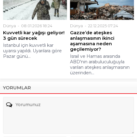
Dünya
08.01.2026 18:24
Dünya
22.12.2025 07:24
Kuvvetli kar yağışı geliyor!
Gazze’de ateşkes
3 gün sürecek
anlaşmasının ikinci
aşamasına neden
İstanbul için kuvvetli kar
geçilemiyor?
uyarısı yapıldı. Uyarılara göre
Pazar günü...
İsrail ve Hamas arasında
ABD'nin arabuluculuğuyla
varılan ateşkes anlaşmasının
üzerinden...
YORUMLAR