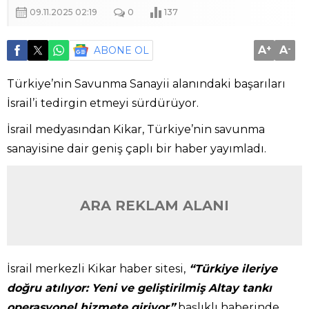
09.11.2025 02:19
0
137
A
+
A
-
ABONE OL
Türkiye’nin Savunma Sanayii alanındaki başarıları
İsrail’i tedirgin etmeyi sürdürüyor.
İsrail medyasından Kikar, Türkiye’nin savunma
sanayisine dair geniş çaplı bir haber yayımladı.
ARA REKLAM ALANI
İsrail merkezli Kikar haber sitesi,
“Türkiye ileriye
doğru atılıyor: Yeni ve geliştirilmiş Altay tankı
operasyonel hizmete giriyor”
başlıklı haberinde,