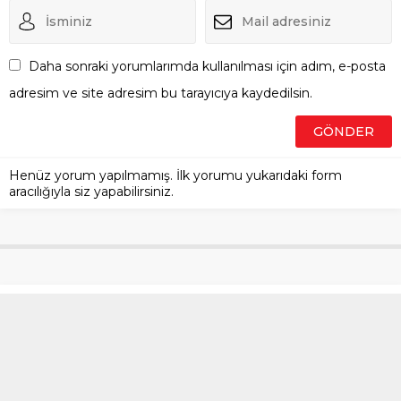
Daha sonraki yorumlarımda kullanılması için adım, e-posta
adresim ve site adresim bu tarayıcıya kaydedilsin.
Henüz yorum yapılmamış. İlk yorumu yukarıdaki form
aracılığıyla siz yapabilirsiniz.
Mbaye Diagne yıldızlaştı!
Amed Sportif Faaliyetler,
Hatayspor’u iki golle geçti
Anasayfa
»
Spor
»
Mbaye Diagne yıldızlaştı! Amed Sportif Faaliyetler,