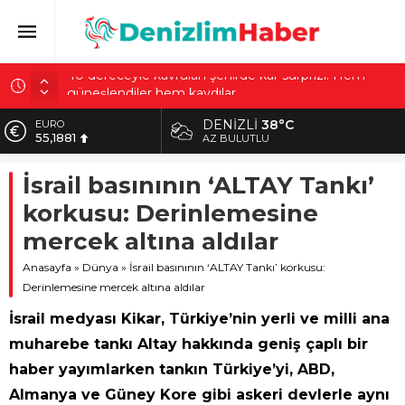
Sultangazi’de temel kazısında korkutan olay! 4 bina
tahliye edildi
DENIZLI
38°C
ALTIN
Çiçek Pasajı’nda tartışma yaratan görüntü: Son hali
6.660,55
AZ BULUTLU
gerçekten üzücü
BİST
Hattuşa’nın altında ne var? Bilim insanları Çorum’da
İsrail basınının ‘ALTAY Tankı’
13.779,39
5 noktaya yoğunlaştı
korkusu: Derinlemesine
DOLAR
Anıtkabir ziyaretiyle tanındılar! Bakanlıktan Doğan
47,7111
mercek altına aldılar
ailesi açıklaması
EURO
40 dereceyle kavrulan şehirde kar sürprizi: Hem
Anasayfa
»
Dünya
»
İsrail basınının ‘ALTAY Tankı’ korkusu:
55,1881
güneşlendiler hem kaydılar
Derinlemesine mercek altına aldılar
İsrail medyası Kikar, Türkiye’nin yerli ve milli ana
muharebe tankı Altay hakkında geniş çaplı bir
haber yayımlarken tankın Türkiye’yi, ABD,
Almanya ve Güney Kore gibi askeri devlerle aynı