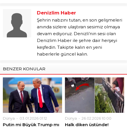
Denizlim Haber
Şehrin nabzını tutan, en son gelişmeleri
anında sizlere ulaştıran sesimiz olmaya
devam ediyoruz. Denizli’nin sesi olan
Denizlim Haber ile şehre dair herşeyi
keşfedin. Takipte kalın en yeni
haberlerle güncel kalın.
BENZER KONULAR
Dünya
03.01.2026 01:12
Dünya
26.02.2026 10:00
Putin mi Büyük Trump mı
Halk diken üstünde!