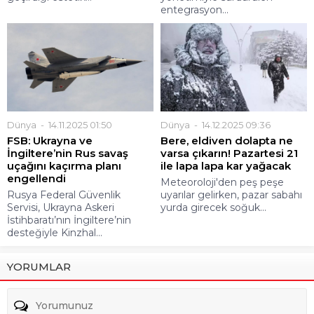
entegrasyon...
Dünya
14.11.2025 01:50
Dünya
14.12.2025 09:36
FSB: Ukrayna ve
Bere, eldiven dolapta ne
İngiltere’nin Rus savaş
varsa çıkarın! Pazartesi 21
uçağını kaçırma planı
ile lapa lapa kar yağacak
engellendi
Meteoroloji'den peş peşe
Rusya Federal Güvenlik
uyarılar gelirken, pazar sabahı
Servisi, Ukrayna Askeri
yurda girecek soğuk...
İstihbaratı’nın İngiltere’nin
desteğiyle Kinzhal...
YORUMLAR