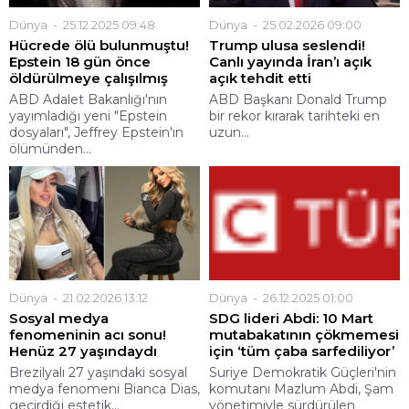
Dünya
25.12.2025 09:48
Dünya
25.02.2026 09:00
Hücrede ölü bulunmuştu!
Trump ulusa seslendi!
Epstein 18 gün önce
Canlı yayında İran’ı açık
öldürülmeye çalışılmış
açık tehdit etti
ABD Adalet Bakanlığı'nın
ABD Başkanı Donald Trump
yayımladığı yeni "Epstein
bir rekor kırarak tarihteki en
dosyaları", Jeffrey Epstein'ın
uzun...
ölümünden...
Dünya
21.02.2026 13:12
Dünya
26.12.2025 01:00
Sosyal medya
SDG lideri Abdi: 10 Mart
fenomeninin acı sonu!
mutabakatının çökmemesi
Henüz 27 yaşındaydı
için ‘tüm çaba sarfediliyor’
Brezilyalı 27 yaşındaki sosyal
Suriye Demokratik Güçleri'nin
medya fenomeni Bianca Dias,
komutanı Mazlum Abdi, Şam
geçirdiği estetik...
yönetimiyle sürdürülen