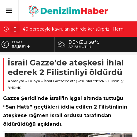
40 dereceyle kavrulan şehirde kar sürprizi: Hem
güneşlendiler hem kaydılar
Sultangazi’de temel kazısında korkutan olay! 4 bina
tahliye edildi
DENIZLI
38°C
EURO
55,1881
AZ BULUTLU
Çiçek Pasajı’nda tartışma yaratan görüntü: Son hali
gerçekten üzücü
ALTIN
İsrail Gazze’de ateşkesi ihlal
6.660,55
Hattuşa’nın altında ne var? Bilim insanları Çorum’da
ederek 2 Filistinliyi öldürdü
5 noktaya yoğunlaştı
BİST
13.779,39
Anasayfa
»
Dünya
»
İsrail Gazze’de ateşkesi ihlal ederek 2 Filistinliyi
Anıtkabir ziyaretiyle tanındılar! Bakanlıktan Doğan
ailesi açıklaması
öldürdü
DOLAR
47,7111
Gazze Şeridi’nde İsrail’in işgal altında tuttuğu
“Sarı Hattı” geçtikleri iddia edilen 2 Filistinlinin
ateşkese rağmen İsrail ordusu tarafından
öldürüldüğü açıklandı.