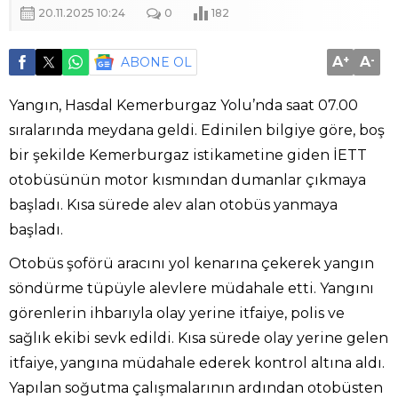
20.11.2025 10:24
0
182
A
+
A
-
ABONE OL
Yangın, Hasdal Kemerburgaz Yolu’nda saat 07.00
sıralarında meydana geldi. Edinilen bilgiye göre, boş
bir şekilde Kemerburgaz istikametine giden İETT
otobüsünün motor kısmından dumanlar çıkmaya
başladı. Kısa sürede alev alan otobüs yanmaya
başladı.
Otobüs şoförü aracını yol kenarına çekerek yangın
söndürme tüpüyle alevlere müdahale etti. Yangını
görenlerin ihbarıyla olay yerine itfaiye, polis ve
sağlık ekibi sevk edildi. Kısa sürede olay yerine gelen
itfaiye, yangına müdahale ederek kontrol altına aldı.
Yapılan soğutma çalışmalarının ardından otobüsten