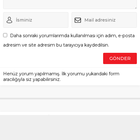
Daha sonraki yorumlarımda kullanılması için adım, e-posta
adresim ve site adresim bu tarayıcıya kaydedilsin.
Henüz yorum yapılmamış. İlk yorumu yukarıdaki form
aracılığıyla siz yapabilirsiniz.
SON DAKİKA | A Milli Takım’ın
rakibi belli oluyor! 2026 Dünya
Kupası play-off kura çekimi