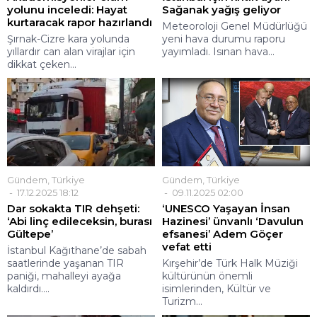
yolunu inceledi: Hayat
Sağanak yağış geliyor
kurtaracak rapor hazırlandı
Meteoroloji Genel Müdürlüğü
Şırnak-Cizre kara yolunda
yeni hava durumu raporu
yıllardır can alan virajlar için
yayımladı. Isınan hava...
dikkat çeken...
Gündem
,
Türkiye
Gündem
,
Türkiye
17.12.2025 18:12
09.11.2025 02:00
Dar sokakta TIR dehşeti:
‘UNESCO Yaşayan İnsan
‘Abi linç edileceksin, burası
Hazinesi’ ünvanlı ‘Davulun
Gültepe’
efsanesi’ Adem Göçer
vefat etti
İstanbul Kağıthane’de sabah
saatlerinde yaşanan TIR
Kırşehir’de Türk Halk Müziği
paniği, mahalleyi ayağa
kültürünün önemli
kaldırdı....
isimlerinden, Kültür ve
Turizm...