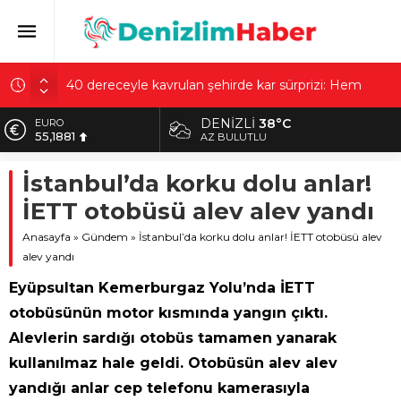
40 dereceyle kavrulan şehirde kar sürprizi: Hem
güneşlendiler hem kaydılar
Sultangazi’de temel kazısında korkutan olay! 4 bina
DENIZLI
38°C
EURO
tahliye edildi
55,1881
AZ BULUTLU
Çiçek Pasajı’nda tartışma yaratan görüntü: Son hali
ALTIN
gerçekten üzücü
İstanbul’da korku dolu anlar!
6.660,55
Hattuşa’nın altında ne var? Bilim insanları Çorum’da
İETT otobüsü alev alev yandı
BİST
5 noktaya yoğunlaştı
13.779,39
Anasayfa
»
Gündem
»
İstanbul’da korku dolu anlar! İETT otobüsü alev
Anıtkabir ziyaretiyle tanındılar! Bakanlıktan Doğan
alev yandı
DOLAR
ailesi açıklaması
47,7111
Eyüpsultan Kemerburgaz Yolu’nda İETT
otobüsünün motor kısmında yangın çıktı.
Alevlerin sardığı otobüs tamamen yanarak
kullanılmaz hale geldi. Otobüsün alev alev
yandığı anlar cep telefonu kamerasıyla