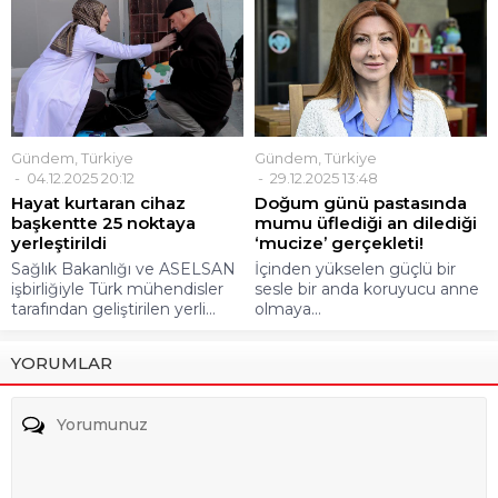
Gündem
,
Türkiye
Gündem
,
Türkiye
04.12.2025 20:12
29.12.2025 13:48
Hayat kurtaran cihaz
Doğum günü pastasında
başkentte 25 noktaya
mumu üflediği an dilediği
yerleştirildi
‘mucize’ gerçekleti!
Sağlık Bakanlığı ve ASELSAN
İçinden yükselen güçlü bir
işbirliğiyle Türk mühendisler
sesle bir anda koruyucu anne
tarafından geliştirilen yerli...
olmaya...
YORUMLAR