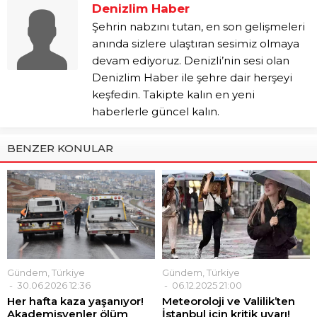
Denizlim Haber
Şehrin nabzını tutan, en son gelişmeleri
anında sizlere ulaştıran sesimiz olmaya
devam ediyoruz. Denizli’nin sesi olan
Denizlim Haber ile şehre dair herşeyi
keşfedin. Takipte kalın en yeni
haberlerle güncel kalın.
BENZER KONULAR
Gündem
,
Türkiye
Gündem
,
Türkiye
30.06.2026 12:36
06.12.2025 21:00
Her hafta kaza yaşanıyor!
Meteoroloji ve Valilik’ten
Akademisyenler ölüm
İstanbul için kritik uyarı!