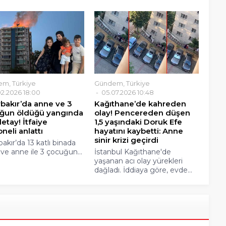
em
,
Türkiye
Gündem
,
Türkiye
2.2026 18:00
05.07.2026 10:48
rbakır’da anne ve 3
Kağıthane’de kahreden
ğun öldüğü yangında
olay! Pencereden düşen
etay! İtfaiye
1,5 yaşındaki Doruk Efe
neli anlattı
hayatını kaybetti: Anne
sinir krizi geçirdi
akır’da 13 katlı binada
 ve anne ile 3 çocuğun...
İstanbul Kağıthane'de
yaşanan acı olay yürekleri
dağladı. İddiaya göre, evde...