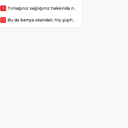
9
Tırnağınız sağlığınız hakkında ne söylüyor? Çizgilere ve renk değişimlerine dikkat!
10
Bu da bamya skandalı: Hiç şüphelenmedik