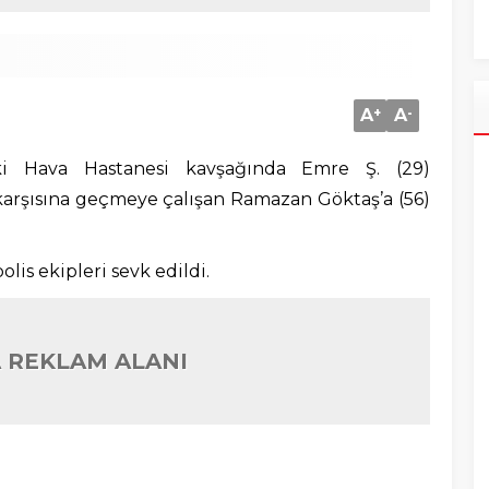
A
+
A
-
ski Hava Hastanesi kavşağında Emre Ş. (29)
arşısına geçmeye çalışan Ramazan Göktaş’a (56)
lis ekipleri sevk edildi.
 REKLAM ALANI