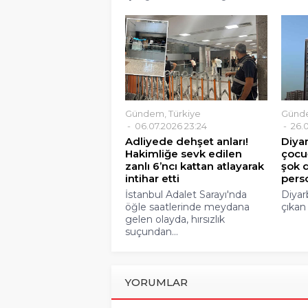
Gündem
,
Türkiye
Günd
06.07.2026 23:24
26.0
Adliyede dehşet anları!
Diya
Hakimliğe sevk edilen
çocu
zanlı 6’ncı kattan atlayarak
şok d
intihar etti
perso
İstanbul Adalet Sarayı'nda
Diyarb
öğle saatlerinde meydana
çıkan
gelen olayda, hırsızlık
suçundan...
YORUMLAR