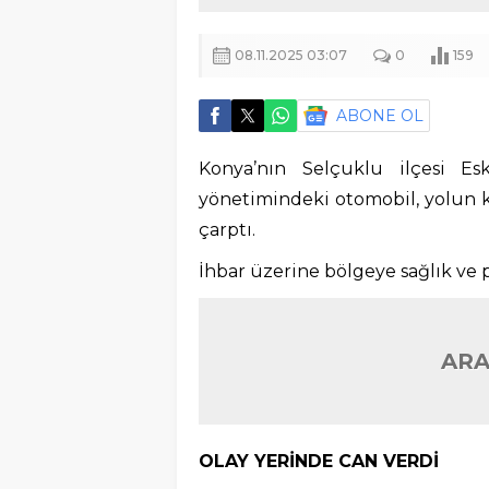
08.11.2025 03:07
0
159
ABONE OL
Konya’nın Selçuklu ilçesi E
yönetimindeki otomobil, yolun k
çarptı.
İhbar üzerine bölgeye sağlık ve po
ARA
OLAY YERİNDE CAN VERDİ