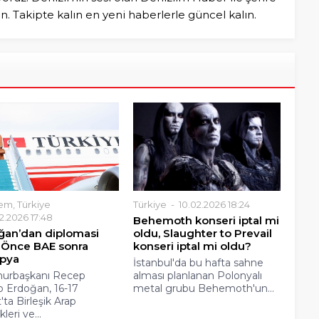
in. Takipte kalın en yeni haberlerle güncel kalın.
em
,
Türkiye
Türkiye
10.02.2026 18:24
2.2026 17:48
Behemoth konseri iptal mi
ğan’dan diplomasi
oldu, Slaughter to Prevail
! Önce BAE sonra
konseri iptal mi oldu?
opya
İstanbul'da bu hafta sahne
urbaşkanı Recep
alması planlanan Polonyalı
p Erdoğan, 16-17
metal grubu Behemoth'un...
'ta Birleşik Arap
kleri ve...