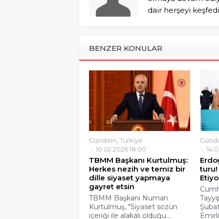
dair herşeyi keşfed
BENZER KONULAR
Gündem
,
Türkiye
Günd
10.02.2026 18:00
14.0
TBMM Başkanı Kurtulmuş:
Erdo
Herkes nezih ve temiz bir
turu
dille siyaset yapmaya
Etiy
gayret etsin
Cumh
TBMM Başkanı Numan
Tayyi
Kurtulmuş, "Siyaset sözün
Şubat
içeriği ile alakalı olduğu...
Emirli