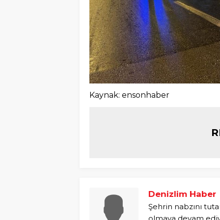
Kaynak: ensonhaber
R
Denizlim Haber
Şehrin nabzını tuta
olmaya devam ediyo