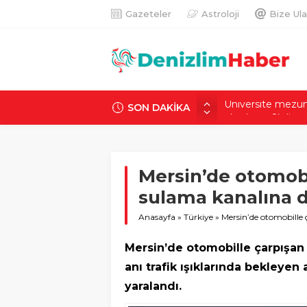
Gazeteler
Astroloji
Bize Ula
SON DAKİKA
500 tam puan almı
Çalıştı, karşılığını a
Bu da bamya skan
71 ilde dev uyuşt
Mersin’de otomobi
hap ele geçirildi
sulama kanalına dev
Tamir masasında b
Güvenlik kamerası
Anasayfa
»
Türkiye
»
Mersin’de otomobille 
Üniversite mezunu 
okudunuz?’ diyor
Mersin’de otomobille çarpışan
anı trafik ışıklarında bekleyen
yaralandı.