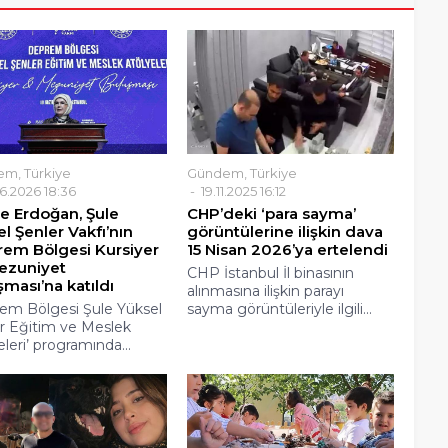
em
,
Türkiye
Gündem
,
Türkiye
6.2026 18:36
19.11.2025 16:12
e Erdoğan, Şule
CHP’deki ‘para sayma’
l Şenler Vakfı’nın
görüntülerine ilişkin dava
rem Bölgesi Kursiyer
15 Nisan 2026’ya ertelendi
ezuniyet
CHP İstanbul İl binasının
ması’na katıldı
alınmasına ilişkin parayı
em Bölgesi Şule Yüksel
sayma görüntüleriyle ilgili...
r Eğitim ve Meslek
leri’ programında...