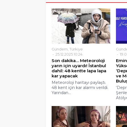
Gündem
,
Türkiye
Günd
25.12.2025 10:24
19.0
Son dakika… Meteoroloji
Emin
yarın için uyardı! İstanbul
Yükse
dahil: 48 kentte lapa lapa
‘Dep
kar yapacak
ve M
Buluş
Meteoroloji haritayı paylaştı.
48 kent için kar alarmı verildi.
‘Depr
Yarından...
Şenle
Atölye