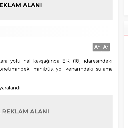
EKLAM ALANI
A
+
A
-
ara yolu hal kavşağında E.K. (18) idaresindeki
yönetimindeki minibüs, yol kenarındaki sulama
yaralandı.
 REKLAM ALANI