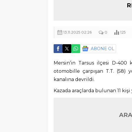
R
13.11.2025 02:26
0
125
ABONE OL
Mersin’in Tarsus ilçesi D-400 k
otomobille çarpışan T.T. (58) 
kanalına devrildi.
Kazada araçlarda bulunan 11 kişi 
ARA