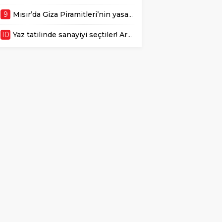
9
Mısır’da Giza Piramitleri’nin yasaklı zirvesinden tarihi kareler! 4 bin 500 yıllık sır ortaya çıktı: İlk kez görüntülendi
10
Yaz tatilinde sanayiyi seçtiler! Arkadaşları tatilde, onlar geleceğini inşa ediyor