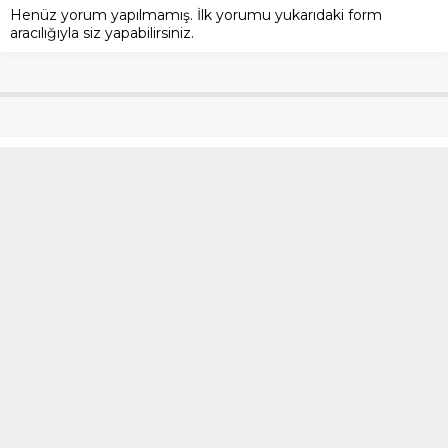
Henüz yorum yapılmamış. İlk yorumu yukarıdaki form
aracılığıyla siz yapabilirsiniz.
Mersin’de saatlerce indirim
kuyruğunda beklediler
Anasayfa
»
Türkiye
»
Mersin’de saatlerce indirim kuyruğunda beklediler
Mezitli ilçesinde bir iş yerinin açılışa özel yapılan
indirimler, trafiği bile sıkıştıran kuyruğa neden
oldu. Bazı vatandaşlar istediğini aldı, bazıları ise
eli boş döndü.