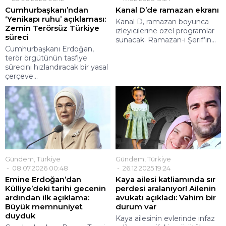
Cumhurbaşkanı’ndan
Kanal D’de ramazan ekranı
‘Yenikapı ruhu’ açıklaması:
Kanal D, ramazan boyunca
Zemin Terörsüz Türkiye
izleyicilerine özel programlar
süreci
sunacak. Ramazan-ı Şerif’in...
Cumhurbaşkanı Erdoğan,
terör örgütünün tasfiye
sürecini hızlandıracak bir yasal
çerçeve...
Gündem
,
Türkiye
Gündem
,
Türkiye
08.07.2026 00:48
26.12.2025 19:24
Emine Erdoğan’dan
Kaya ailesi katliamında sır
Külliye’deki tarihi gecenin
perdesi aralanıyor! Ailenin
ardından ilk açıklama:
avukatı açıkladı: Vahim bir
Büyük memnuniyet
durum var
duyduk
Kaya ailesinin evlerinde infaz