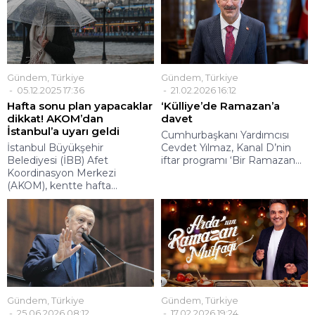
Gündem
,
Türkiye
Gündem
,
Türkiye
05.12.2025 17:36
21.02.2026 16:12
Hafta sonu plan yapacaklar
‘Külliye’de Ramazan’a
dikkat! AKOM’dan
davet
İstanbul’a uyarı geldi
Cumhurbaşkanı Yardımcısı
İstanbul Büyükşehir
Cevdet Yılmaz, Kanal D’nin
Belediyesi (İBB) Afet
iftar programı ‘Bir Ramazan...
Koordinasyon Merkezi
(AKOM), kentte hafta...
Gündem
,
Türkiye
Gündem
,
Türkiye
25.06.2026 08:12
17.02.2026 19:24