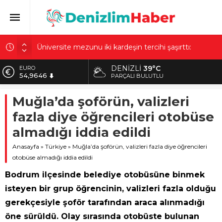
Üniversite mezunu iki kardeşin tercihi şaşırttı:
İnsanlar ‘Niye okudunuz?’ diyor
500 tam puan almıştı! LGS şampiyonu Umut’un
tercihi belli oldu: Çalıştı, karşılığını aldı
DENIZLI
39°C
EURO
54,9646
PARÇALI BULUTLU
Bu da bamya skandalı: Hiç şüphelenmedik
ALTIN
71 ilde dev uyuşturucu operasyonu: 832 kilo
Muğla’da şoförün, valizleri
6.488,95
uyuşturucu ve 425 bin hap ele geçirildi
fazla diye öğrencileri otobüse
BİST
Tamir masasında büyük panik! Telefon bataryası
13.798,82
almadığı iddia edildi
bomba gibi patladı: Güvenlik kamerası saniye saniye
kaydetti
DOLAR
Anasayfa
»
Türkiye
»
Muğla’da şoförün, valizleri fazla diye öğrencileri
47,5939
otobüse almadığı iddia edildi
Bodrum ilçesinde belediye otobüsüne binmek
isteyen bir grup öğrencinin, valizleri fazla olduğu
gerekçesiyle şoför tarafından araca alınmadığı
öne sürüldü. Olay sırasında otobüste bulunan