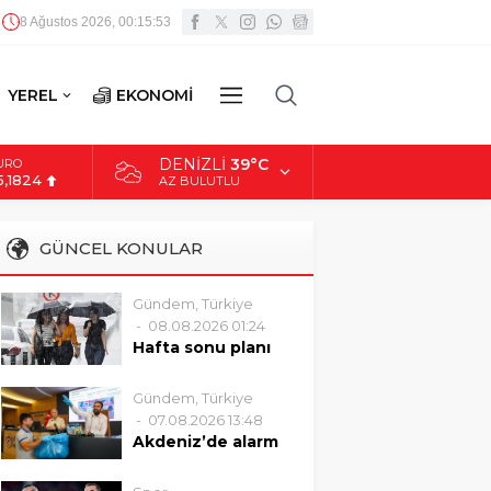
8 Ağustos 2026, 00:15:54
YEREL
EKONOMİ
DİĞER
DENIZLI
39°C
LTIN
.662,10
AZ BULUTLU
İST
3.779,39
GÜNCEL KONULAR
OLAR
7,6954
Gündem
,
Türkiye
08.08.2026 01:24
URO
5,1824
Hafta sonu planı
yapanlar dikkat!
Meteoroloji yeni
Gündem
,
Türkiye
haritayla uyardı
07.08.2026 13:48
Meteoroloji Genel
Akdeniz’de alarm
Müdürlüğü tarafından
veren rapor!
paylaşılan son hava
Turistleri kaçıran