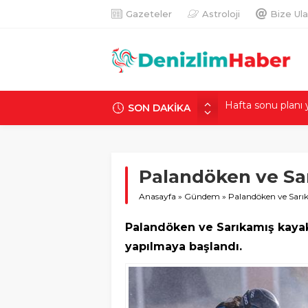
Gazeteler
Astroloji
Bize Ula
SON DAKİKA
Akdeniz’de alarm v
arkası ortaya çıktı
Nilda’yı sokak ort
emin olamadı
Palandöken ve Sar
Dünyada sadece 68
edilen gizemli kalp
Anasayfa
»
Gündem
»
Palandöken ve Sarık
Günde 1 milyon TL
ortalığı karıştıran
Palandöken ve Sarıkamış kayak
Hafta sonu planı y
yapılmaya başlandı.