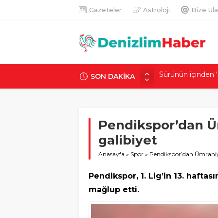
Gazeteler
Astroloji
Bize Ula
SON DAKİKA
500 kişi yaşıyor, 
İstanbul’un oksij
utanç
Bakan Gürlek: Kar
Pendikspor’dan Ü
2 daireyi küle çev
galibiyet
Sürünün içinden ‘i
Anasayfa
»
Spor
»
Pendikspor’dan Ümraniye
Pendikspor, 1. Lig’in 13. hafta
mağlup etti.