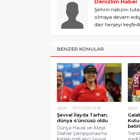
Denizlim Haber
Şehrin nabzını tuta
olmaya devam ediyo
dair herşeyi keşfed
BENZER KONULAR
Spor
09.11.2025 01:16
Spor
Şevval İlayda Tarhan,
Gala
dünya 4’üncüsü oldu
Kutuc
belir
Dünya Havalı ve Ateşli
Silahlar Şampiyonası'na
Transf
katılan milli atıcı Şevval...
sürdü