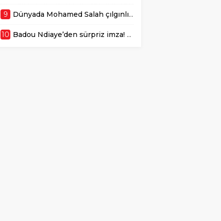
9
Dünyada Mohamed Salah çılgınlığı! Kombineler patladı
10
Badou Ndiaye’den sürpriz imza! Resmen açıklandı