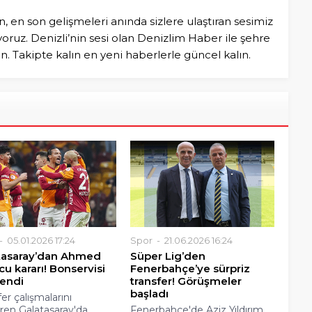
n, en son gelişmeleri anında sizlere ulaştıran sesimiz
ruz. Denizli’nin sesi olan Denizlim Haber ile şehre
in. Takipte kalın en yeni haberlerle güncel kalın.
05.01.2026 17:24
Spor
21.06.2026 16:24
tasaray’dan Ahmed
Süper Lig’den
u kararı! Bonservisi
Fenerbahçe’ye sürpriz
lendi
transfer! Görüşmeler
başladı
er çalışmalarını
ren Galatasaray'da
Fenerbahçe'de Aziz Yıldırım