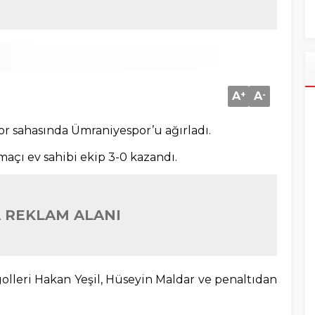
A
+
A
-
por sahasında Ümraniyespor’u ağırladı.
çı ev sahibi ekip 3-0 kazandı.
 REKLAM ALANI
golleri Hakan Yeşil, Hüseyin Maldar ve penaltıdan