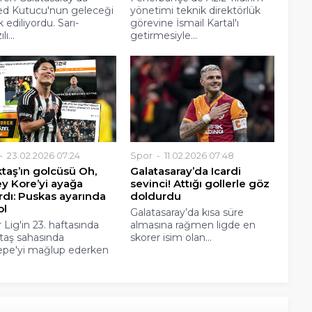
d Kutucu'nun geleceği
yönetimi teknik direktörlük
 ediliyordu. Sarı-
görevine İsmail Kartal'ı
lı...
getirmesiyle...
23.02.2026 07:24
Spor
11.02.2026 07:48
taş’ın golcüsü Oh,
Galatasaray’da Icardi
y Kore’yi ayağa
sevinci! Attığı gollerle göz
rdı: Puskas ayarında
doldurdu
ol
Galatasaray’da kısa süre
 Lig'in 23. haftasında
almasına rağmen ligde en
taş sahasında
skorer isim olan...
pe'yi mağlup ederken