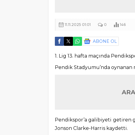
11.11.2025 01:01
0
146
ABONE OL
1. Lig 13. hafta maçında Pendiks
Pendik Stadyumu’nda oynanan ma
ARA
Pendikspor’a galibiyeti getiren 
Jonson Clarke-Harris kaydetti.