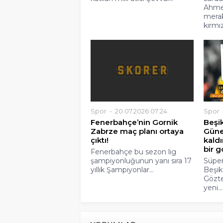
Ahme
merak
kırmızı
Spor
20.07.2026 07:24
Spor
Fenerbahçe’nin Gornik
Beşik
Zabrze maç planı ortaya
Güne
çıktı!
kaldı
bir g
Fenerbahçe bu sezon lig
şampiyonluğunun yanı sıra 17
Süper
yıllık Şampiyonlar...
Beşik
Gözte
yeni...