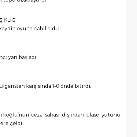
İKLİĞİ
kaydin oyuna dahil oldu.
ci yarı başladı
Bulgaristan karşısında 1-0 önde bitirdi.
ürkoğlu’nun ceza sahası dışından plase şutunu
ere çeldi.