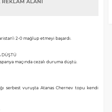
 REKLAM ALANI
aristan’ı 2-0 mağlup etmeyi başardı.
A DÜŞTÜ
e İspanya maçında cezalı duruma düştü.
ğı serbest vuruşta Atanas Chernev topu kendi
K