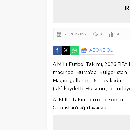
R
16.11.2025 11:12
0
151
ABONE OL
A Milli Futbol Takımı, 2026 FIF
maçında Bursa’da Bulgaristan il
Maçın gollerini 16. dakikada 
(k.k) kaydetti. Bu sonuçla Türkiye
A Milli Takım grupta son maçı
Gürcistan’ı ağırlayacak.