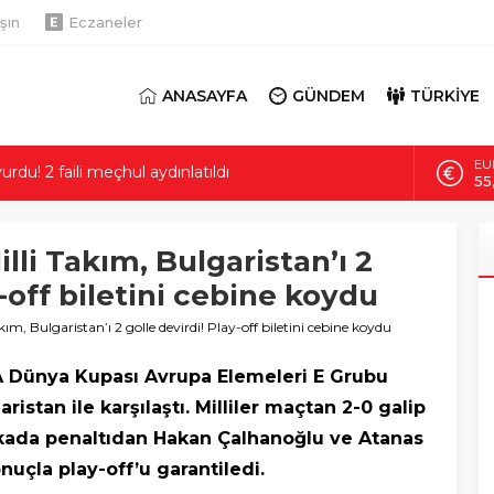
şın
Eczaneler
ANASAYFA
GÜNDEM
TÜRKİYE
AL
ortaklık süreci söz konusu mu? Cumhurbaşkanı
6.
 Yılmaz CNN Türk’te yanıtladı
Bİ
hanet’ çıktı: 19 senelik birikimimdi
13
li Takım, Bulgaristan’ı 2
50 bin kişi geliyor! Nüfus bir gecede 100 katına çıkıyor
DO
y-off biletini cebine koydu
47,
en depolarında insanlık manzarası! Doğaya bırakılan
m, Bulgaristan’ı 2 golle devirdi! Play-off biletini cebine koydu
EU
55
du! 2 faili meçhul aydınlatıldı
FA Dünya Kupası Avrupa Elemeleri E Grubu
istan ile karşılaştı. Milliler maçtan 2-0 galip
akikada penaltıdan Hakan Çalhanoğlu ve Atanas
onuçla play-off’u garantiledi.