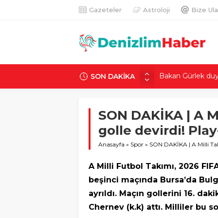
Gazeteler
Astroloji
Bize Ula
SON DAKİKA
KAAN projesinde 
Yardımcısı Cevdet
Sürünün içinden ‘i
SON DAKİKA | A Mil
500 kişi yaşıyor, 
golle devirdi! Pla
İstanbul’un oksij
utanç
Anasayfa
»
Spor
»
SON DAKİKA | A Milli Takı
Bakan Gürlek duyur
A Milli Futbol Takımı, 2026 FI
beşinci maçında Bursa’da Bulgar
ayrıldı. Maçın gollerini 16. d
Chernev (k.k) attı. Milliler bu s