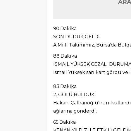
ARA
90.Dakika
SON DÜDÜK GELDİ!
A Milli Takımımız, Bursa’da Bulg
88.Dakika
İSMAİL YÜKSEK CEZALI DURUM
İsmail Yüksek sarı kart gördü v
83.Dakika
2. GOLÜ BULDUK
Hakan Çalhanoğlu’nun kullandı
ağlarına gönderdi.
65.Dakika
KENAN YILDIZ İLE ETKİLİ GELDİ