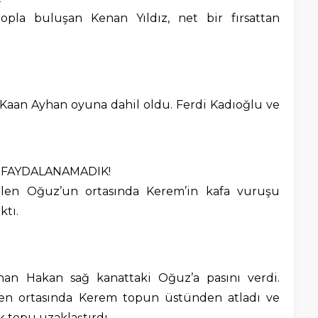
pla buluşan Kenan Yıldız, net bir fırsattan
Kaan Ayhan oyuna dahil oldu. Ferdi Kadıoğlu ve
 FAYDALANAMADIK!
elen Oğuz’un ortasında Kerem’in kafa vuruşu
ktı.
an Hakan sağ kanattaki Oğuz’a pasını verdi.
n ortasında Kerem topun üstünden atladı ve
 topu uzaklaştırdı.