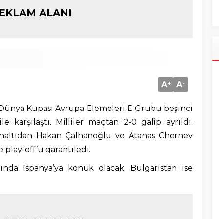
EKLAM ALANI
A
+
A
-
A Dünya Kupası Avrupa Elemeleri E Grubu beşinci
e karşılaştı. Milliler maçtan 2-0 galip ayrıldı.
penaltıdan Hakan Çalhanoğlu ve Atanas Chernev
 play-off’u garantiledi.
nda İspanya’ya konuk olacak. Bulgaristan ise