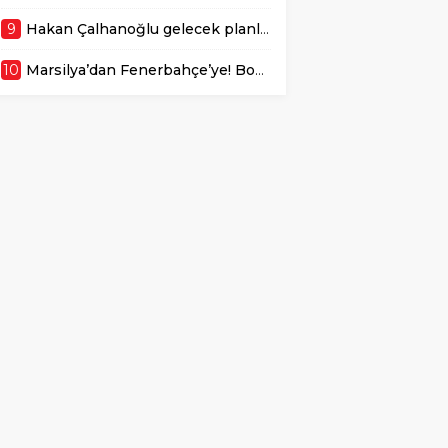
9
Hakan Çalhanoğlu gelecek planlarını açıkladı! ‘Kendimi TFF başkanı olarak görüyorum’
10
Marsilya’dan Fenerbahçe’ye! Bonservis için 30 milyon Euro iddiası