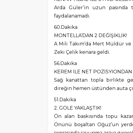
Arda Güler’in uzun pasında to
faydalanamadı.
60.Dakika
MONTELLA’DAN 2 DEĞİŞİKLİK!
A Mili Takım’da Mert Müldür ve 
Zeki Çelik kenara geldi.
56.Dakika
KEREM İLE NET POZİSYIONDAN
Sağ kanattan topla birlikte g
direğin hemen üstünden auta çı
51.Dakika
2. GOLE YAKLAŞTIK!
Ön alan baskısında topu kazan
Önünü boşaltan Oğuz’un yerde
sonrasında savunma araya girerek