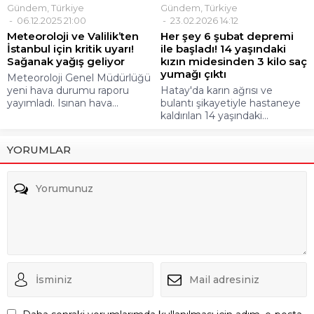
Gündem
,
Türkiye
Gündem
,
Türkiye
06.12.2025 21:00
23.02.2026 14:12
Meteoroloji ve Valilik’ten
Her şey 6 şubat depremi
İstanbul için kritik uyarı!
ile başladı! 14 yaşındaki
Sağanak yağış geliyor
kızın midesinden 3 kilo saç
yumağı çıktı
Meteoroloji Genel Müdürlüğü
yeni hava durumu raporu
Hatay'da karın ağrısı ve
yayımladı. Isınan hava...
bulantı şikayetiyle hastaneye
kaldırılan 14 yaşındaki...
YORUMLAR