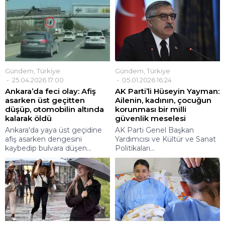
Gündem
,
Türkiye
Gündem
,
Türkiye
25.04.2026 17:00
05.01.2026 16:24
Ankara’da feci olay: Afiş
AK Parti’li Hüseyin Yayman:
asarken üst geçitten
Ailenin, kadının, çocuğun
düşüp, otomobilin altında
korunması bir milli
kalarak öldü
güvenlik meselesi
Ankara'da yaya üst geçidine
AK Parti Genel Başkan
afiş asarken dengesini
Yardımcısı ve Kültür ve Sanat
kaybedip bulvara düşen...
Politikaları...