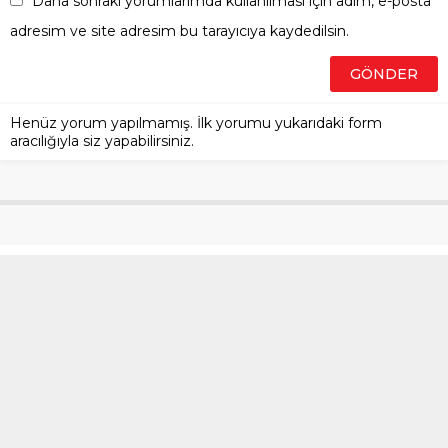
Daha sonraki yorumlarımda kullanılması için adım, e-posta
adresim ve site adresim bu tarayıcıya kaydedilsin.
Henüz yorum yapılmamış. İlk yorumu yukarıdaki form
aracılığıyla siz yapabilirsiniz.
Sarıyer’de Beinsport binasına
silahla giren şüpheli hakkında
yeni gelişme
Anasayfa
»
Gündem
»
Sarıyer’de Beinsport binasına silahla giren
şüpheli hakkında yeni gelişme
Sarıyer’de TV8-Beinsport binasına silahla giren
Kemal S. (42) olay yerine polis ekipleri tarafından