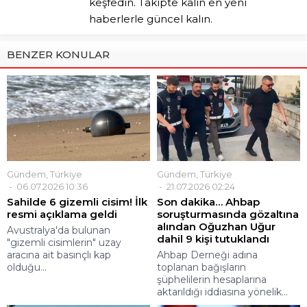
keşfedin. Takipte kalın en yeni
haberlerle güncel kalın.
BENZER KONULAR
Gündem
,
Türkiye
Gündem
,
Türkiye
06.07.2026 10:36
21.07.2026 02:24
Sahilde 6 gizemli cisim! İlk
Son dakika… Ahbap
resmi açıklama geldi
soruşturmasında gözaltına
alından Oğuzhan Uğur
Avustralya'da bulunan
dahil 9 kişi tutuklandı
"gizemli cisimlerin" uzay
aracına ait basınçlı kap
Ahbap Derneği adına
olduğu...
toplanan bağışların
şüphelilerin hesaplarına
aktarıldığı iddiasına yönelik...