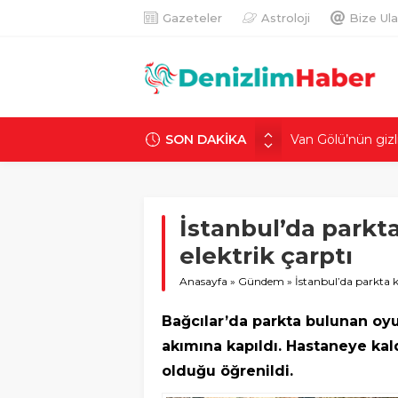
Gazeteler
Astroloji
Bize Ula
SON DAKİKA
Çanakkale’de 9 y
ilgili 2 tutuklama
18 yaşındaki Mer
talimat verildiği i
İstanbul’da parkt
Villa yapmak için
güzel bir evimiz 
elektrik çarptı
Ekmek indirirken 
Anasayfa
»
Gündem
»
İstanbul’da parkta k
‘Üstümden geçti,
Van Gölü’nün gizli
Bağcılar’da parkta bulunan oyu
sırrı
akımına kapıldı. Hastaneye kal
olduğu öğrenildi.