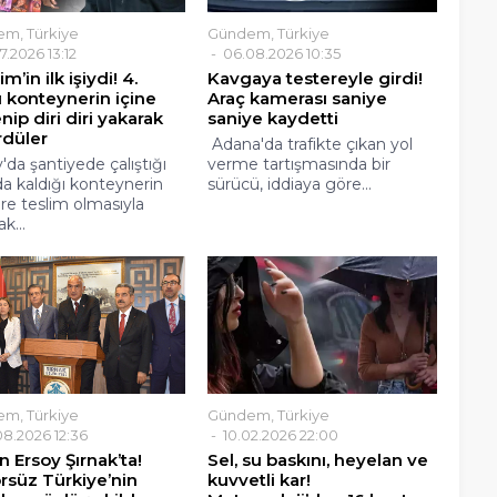
em
,
Türkiye
Gündem
,
Türkiye
7.2026 13:12
06.08.2026 10:35
m’in ilk işiydi! 4.
Kavgaya testereyle girdi!
 konteynerin içine
Araç kamerası saniye
lenip diri diri yakarak
saniye kaydetti
rdüler
Adana'da trafikte çıkan yol
'da şantiyede çalıştığı
verme tartışmasında bir
a kaldığı konteynerin
sürücü, iddiaya göre...
ere teslim olmasıyla
k...
em
,
Türkiye
Gündem
,
Türkiye
8.2026 12:36
10.02.2026 22:00
 Ersoy Şırnak’ta!
Sel, su baskını, heyelan ve
rsüz Türkiye’nin
kuvvetli kar!