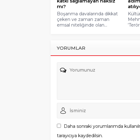
katkı sağlamayan haksız
adıml
mı?
atılıy
Boşanma davalarında dikkat
Kültü
çeken ve zaman zaman
Mehme
emsal niteliğinde olan...
‘Terör
YORUMLAR
Daha sonraki yorumlarımda kullanıl
tarayıcıya kaydedilsin.