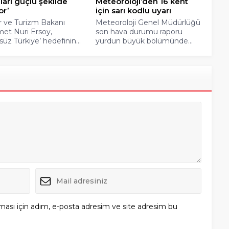
arı güçlü şekilde
Meteoroloji’den 16 kent
or’
için sarı kodlu uyarı
r ve Turizm Bakanı
Meteoroloji Genel Müdürlüğü
t Nuri Ersoy,
son hava durumu raporu
süz Türkiye’ hedefinin...
yurdun büyük bölümünde...
ması için adım, e-posta adresim ve site adresim bu