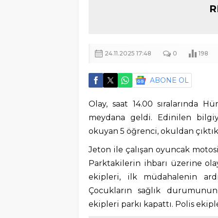
R
24.11.2025 17:48
0
198
ABONE OL
Olay, saat 14.00 sıralarında H
meydana geldi. Edinilen bilgi
okuyan 5 öğrenci, okuldan çıktı
Jeton ile çalışan oyuncak motosi
Parktakilerin ihbarı üzerine olay
ekipleri, ilk müdahalenin ar
Çocukların sağlık durumunun 
ekipleri parkı kapattı. Polis ekipl