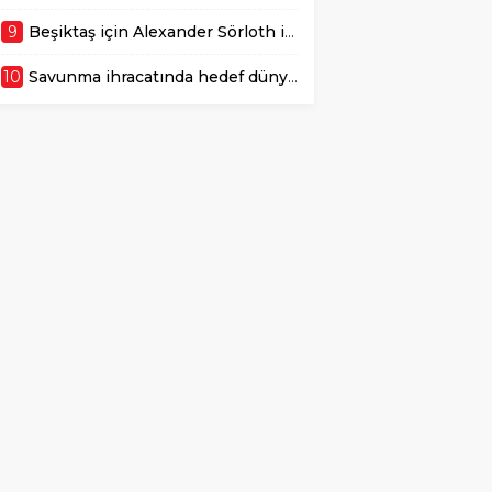
9
Beşiktaş için Alexander Sörloth iddiası! Türkiye şartı belli oldu
10
Savunma ihracatında hedef dünyada ilk 10