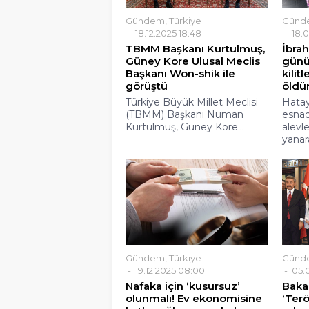
Gündem
,
Türkiye
Günd
18.12.2025 18:48
18.0
TBMM Başkanı Kurtulmuş,
İbrahi
Güney Kore Ulusal Meclis
günü
Başkanı Won-shik ile
kilit
görüştü
öldü
Türkiye Büyük Millet Meclisi
Hatay
(TBMM) Başkanı Numan
esnad
Kurtulmuş, Güney Kore...
alevl
yanara
Gündem
,
Türkiye
Günd
19.12.2025 08:00
05.0
Nafaka için ‘kusursuz’
Bakan
olunmalı! Ev ekonomisine
‘Terö